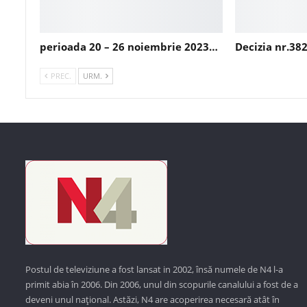
perioada 20 – 26 noiembrie 2023…
Decizia nr.38
PREC.
URM.
Postul de televiziune a fost lansat in 2002, însă numele de N4 l-a
primit abia în 2006. Din 2006, unul din scopurile canalului a fost de a
deveni unul național. Astăzi,
N4 are acoperirea necesară atât în