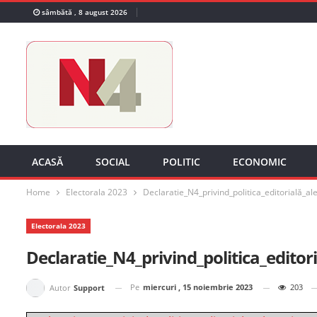
sâmbătă , 8 august 2026
ACASĂ
SOCIAL
POLITIC
ECONOMIC
Home
Electorala 2023
Declaratie_N4_privind_politica_editorială_a
Electorala 2023
Declaratie_N4_privind_politica_editor
Pe
miercuri , 15 noiembrie 2023
203
Autor
Support