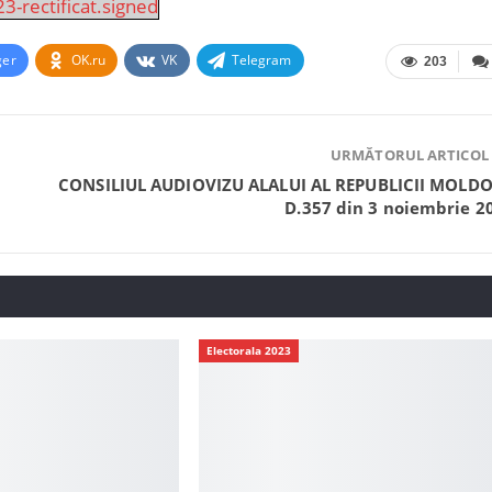
3-rectificat.signed
ger
OK.ru
VK
Telegram
203
URMĂTORUL ARTICOL
CONSILIUL AUDIOVIZU ALALUI AL REPUBLICII MOLD
D.357 din 3 noiembrie 2
Electorala 2023