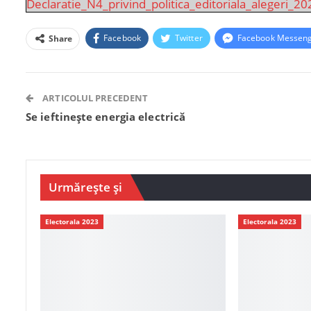
Declaratie_N4_privind_politica_editoriala_alegeri_202
Facebook
Twitter
Facebook Messen
Share
ARTICOLUL PRECEDENT
Se ieftinește energia electrică
Urmărește și
Electorala 2023
Electorala 2023