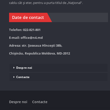
cablu cât și eter, pentru a purta titlul de „Național”.
Date de contact
Telefon: 022-821-801
E-mail:
office@n4.md
Adresa: str. Șoseaua Hînceşti 38b,
Chișinău, Republica Moldova, MD-2012
Despre noi
Contacte
Despre noi
Contacte