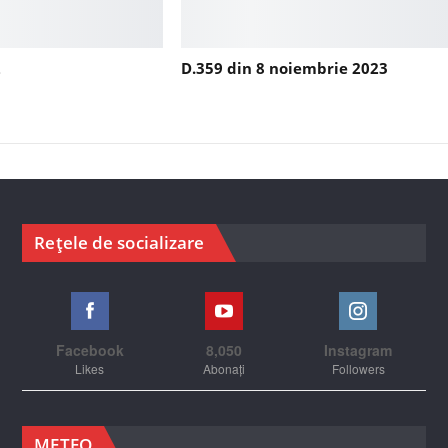
2
D.359 din 8 noiembrie 2023
Rețele de socializare
Facebook
8,050
Instagram
Likes
Abonați
Followers
METEO