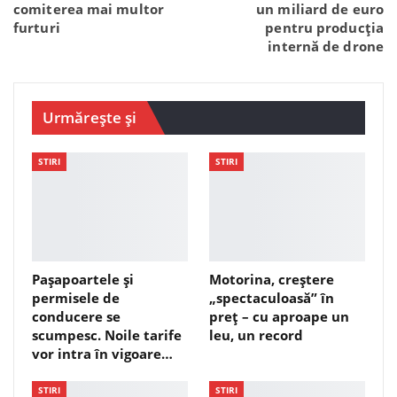
comiterea mai multor
un miliard de euro
furturi
pentru producţia
internă de drone
Urmărește și
STIRI
STIRI
Pașapoartele și
Motorina, creștere
permisele de
„spectaculoasă” în
conducere se
preț – cu aproape un
scumpesc. Noile tarife
leu, un record
vor intra în vigoare…
STIRI
STIRI