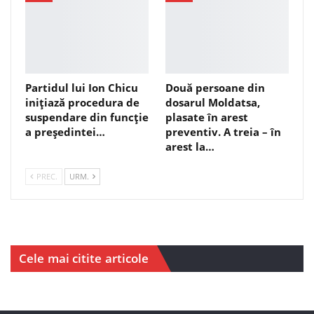
Partidul lui Ion Chicu
Două persoane din
inițiază procedura de
dosarul Moldatsa,
suspendare din funcție
plasate în arest
a președintei…
preventiv. A treia – în
arest la…
PREC.
URM.
Cele mai citite articole