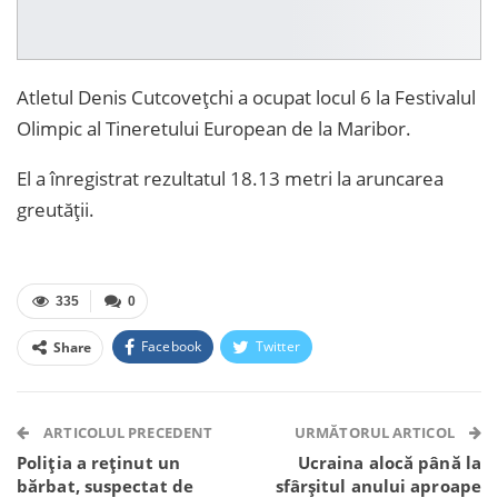
Atletul Denis Cutcovețchi a ocupat locul 6 la Festivalul
Olimpic al Tineretului European de la Maribor.
El a înregistrat rezultatul 18.13 metri la aruncarea
greutății.
335
0
Facebook
Twitter
Share
Facebook Messenger
OK.ru
VK
Telegram
WhatsApp
Viber
ARTICOLUL PRECEDENT
URMĂTORUL ARTICOL
Poliția a reținut un
Ucraina alocă până la
bărbat, suspectat de
sfârşitul anului aproape