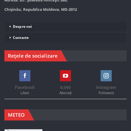
Adresa: str. Șoseaua Hînceşti 38b,
Chișinău, Republica Moldova, MD-2012
Despre noi
Contacte
Rețele de socializare
Facebook
8,040
Instagram
Likes
Abonați
Followers
METEO