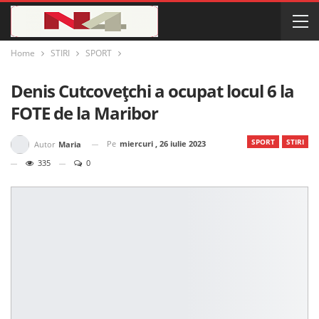
Home
STIRI
SPORT
Denis Cutcovețchi a ocupat locul 6 la
FOTE de la Maribor
SPORT
STIRI
Pe
miercuri , 26 iulie 2023
Autor
Maria
335
0