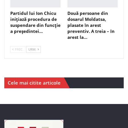
Partidul lui Ion Chicu
Două persoane din
inițiază procedura de
dosarul Moldatsa,
suspendare din funcție
plasate în arest
a președintei…
preventiv. A treia – în
arest la…
PREC.
URM.
Cele mai citite articole