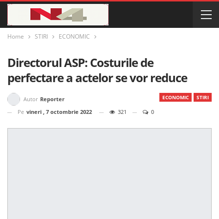
Home
STIRI
ECONOMIC
Directorul ASP: Costurile de
perfectare a actelor se vor reduce
ECONOMIC
STIRI
Autor
Reporter
Pe
vineri , 7 octombrie 2022
321
0