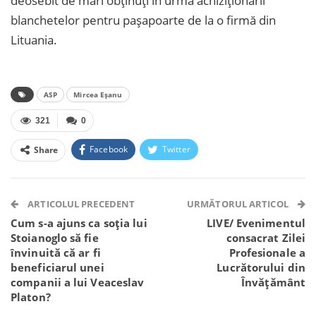
deosebit de mari obținuți în urma achiziționării
blanchetelor pentru pașapoarte de la o firmă din
Lituania.
ASP
Mircea Eșanu
321
0
Facebook
Twitter
Share
Facebook Messenger
OK.ru
VK
Telegram
WhatsApp
Viber
ARTICOLUL PRECEDENT
URMĂTORUL ARTICOL
Cum s-a ajuns ca soția lui
LIVE/ Evenimentul
Stoianoglo să fie
consacrat Zilei
învinuită că ar fi
Profesionale a
beneficiarul unei
Lucrătorului din
companii a lui Veaceslav
Învățământ
Platon?