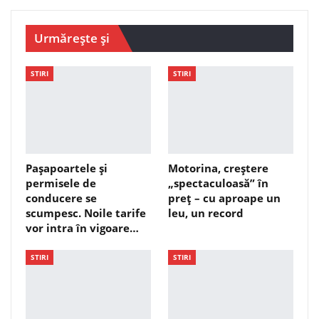
Urmărește și
STIRI
STIRI
Pașapoartele și
Motorina, creștere
permisele de
„spectaculoasă” în
conducere se
preț – cu aproape un
scumpesc. Noile tarife
leu, un record
vor intra în vigoare…
STIRI
STIRI