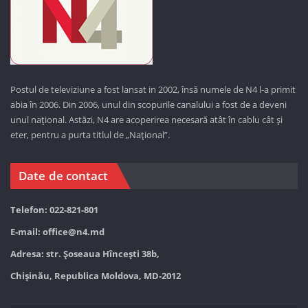
Postul de televiziune a fost lansat in 2002, însă numele de N4 l-a primit
abia în 2006. Din 2006, unul din scopurile canalului a fost de a deveni
unul național. Astăzi,
N4 are acoperirea necesară atât în cablu cât și
eter, pentru a purta titlul de „Național”.
Date de contact
Telefon: 022-821-801
E-mail:
office@n4.md
Adresa: str. Șoseaua Hînceşti 38b,
Chișinău, Republica Moldova, MD-2012