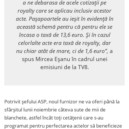
a ne debarasa de acele cotizații pe
royalty care se aplicau inclusiv acestor
acte. Pașapoartele au ieșit în evidență în
această schemă pentru că pentru ele se
încasa o taxă de 13,6 euro. Și în cazul
celorlalte acte era taxă de royalty, dar
nu chiar atât de mare, ci de 1,6 euro”,
a
spus Mircea Eșanu în cadrul unei
emisiuni de la TV8.
Potrivit șefului ASP, noul furnizor ne va oferi până la
sfârșitul lunii noiembrie câteva sute de mii de
blanchete, astfel încât toți cetățenii care s-au
programat pentru perfectarea actelor să beneficieze