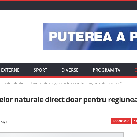
EXTERNE
SPORT
DIVERSE
PROGRAM TV
E
r naturale direct doar pentru regiunea transnistreană, nu este posibilă”
elor naturale direct doar pentru regiune
ECONOMIC
ST
0