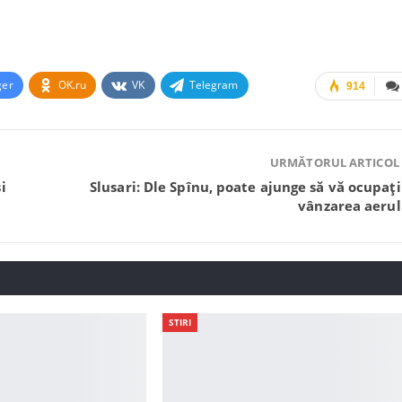
ger
OK.ru
VK
Telegram
914
URMĂTORUL ARTICOL
i
Slusari: Dle Spînu, poate ajunge să vă ocupați
vânzarea aerul
STIRI