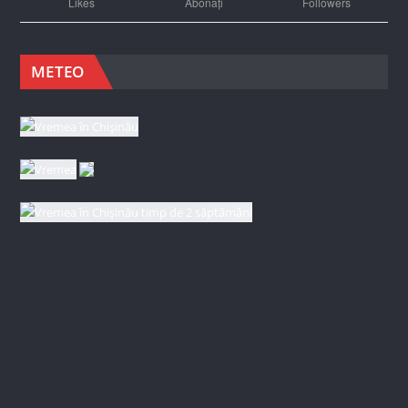
Likes
Abonați
Followers
METEO