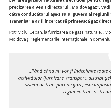
Livrarea gazelor naturale direct doar pentru regi
precizarea a venit directorul „Moldovagaz”, Vadi
către conducătorul aşa-zisului guvern al regiuni
Transnistria ar fi încercat să primească gaz direc
Potrivit lui Ceban, la furnizarea de gaze naturale, „M
Moldova și reglementările internaționale în domeniul
„Până când nu vor fi îndeplinite toate c
activităților (furnizare, transport, distribuție
sistem de transport de gaze, este imposib
regiunea transnistrea