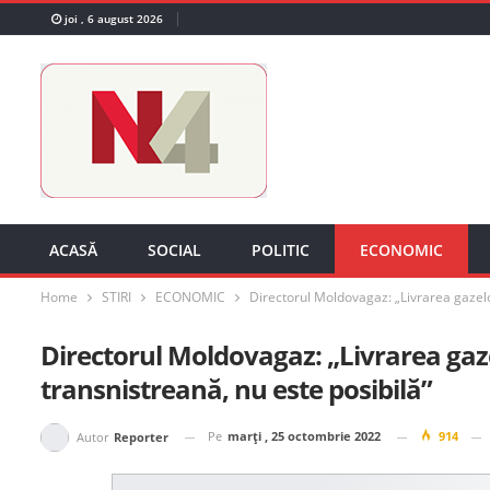
joi , 6 august 2026
ACASĂ
SOCIAL
POLITIC
ECONOMIC
Home
STIRI
ECONOMIC
Directorul Moldovagaz: „Livrarea gazelo
Directorul Moldovagaz: „Livrarea gaz
transnistreană, nu este posibilă”
Pe
marți , 25 octombrie 2022
914
Autor
Reporter