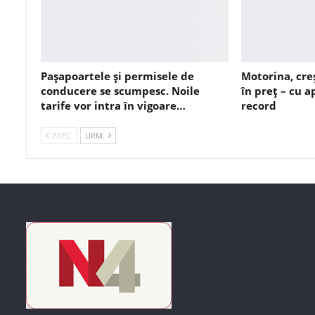
Pașapoartele și permisele de
Motorina, cre
conducere se scumpesc. Noile
în preț – cu 
tarife vor intra în vigoare…
record
PREC.
URM.