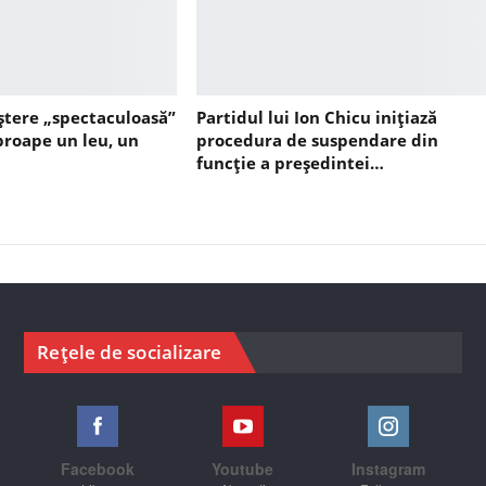
ștere „spectaculoasă”
Partidul lui Ion Chicu inițiază
aproape un leu, un
procedura de suspendare din
funcție a președintei…
Rețele de socializare
Facebook
Youtube
Instagram