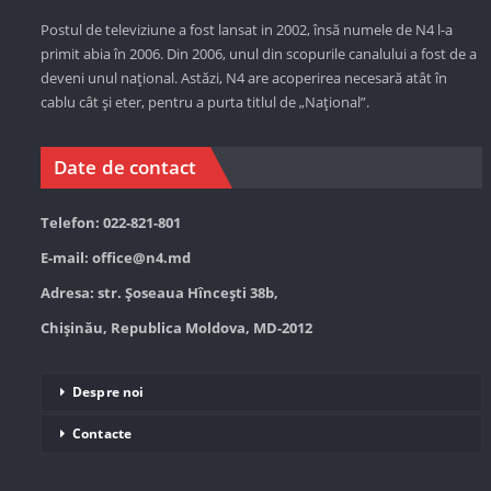
Postul de televiziune a fost lansat in 2002, însă numele de N4 l-a
primit abia în 2006. Din 2006, unul din scopurile canalului a fost de a
deveni unul național. Astăzi,
N4 are acoperirea necesară atât în
cablu cât și eter, pentru a purta titlul de „Național”.
Date de contact
Telefon: 022-821-801
E-mail:
office@n4.md
Adresa: str. Șoseaua Hînceşti 38b,
Chișinău, Republica Moldova, MD-2012
Despre noi
Contacte