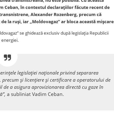
unea transnistreană, nu este posibilă. Cu această
m Ceban, în contextul declarațiilor făcute recent de
i transnistrene, Alexander Rozenberg, precum că
t de la ruși, iar „Moldovagaz” ar bloca această mișcare
oldovagaz” se ghidează exclusiv după legislația Republicii
 energiei.
erințele legislației naționale privind separarea
), precum și licențiere și certificare a operatorului de
il de a asigura aprovizionarea directă cu gaze în
nă”,
a subliniat Vadim Ceban.