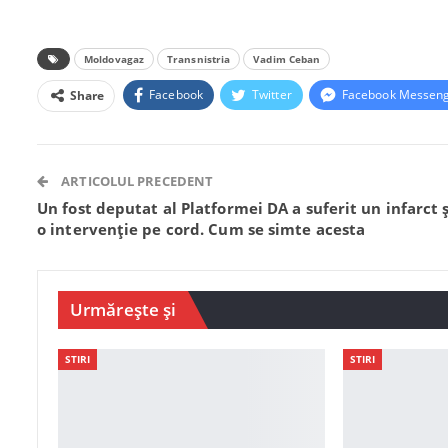
Moldovagaz
Transnistria
Vadim Ceban
Facebook
Twitter
Facebook Messen
Share
ARTICOLUL PRECEDENT
Un fost deputat al Platformei DA a suferit un infarct ș
o intervenție pe cord. Cum se simte acesta
Urmărește și
STIRI
STIRI