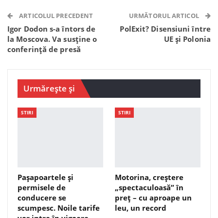
Telegram
WhatsApp
Viber
ARTICOLUL PRECEDENT
URMĂTORUL ARTICOL
Igor Dodon s-a întors de
PolExit? Disensiuni între
la Moscova. Va susține o
UE și Polonia
conferință de presă
Urmărește și
STIRI
STIRI
Pașapoartele și
Motorina, creștere
permisele de
„spectaculoasă” în
conducere se
preț – cu aproape un
scumpesc. Noile tarife
leu, un record
vor intra în vigoare…