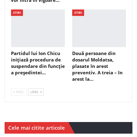
STIRI
STIRI
Partidul lui Ion Chicu
Două persoane din
inițiază procedura de
dosarul Moldatsa,
suspendare din funcție
plasate în arest
a președintei…
preventiv. A treia – în
arest la…
PREC.
URM.
Cele mai citite articole