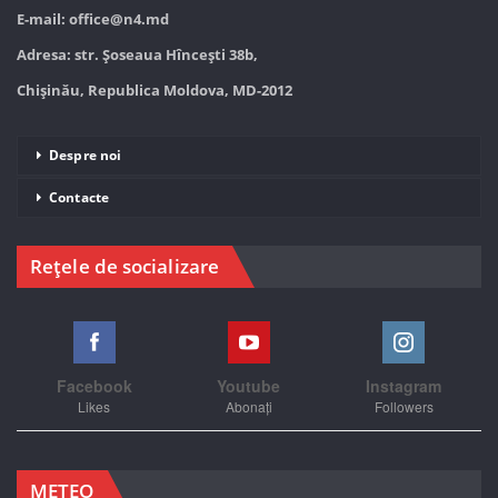
E-mail:
office@n4.md
Adresa: str. Șoseaua Hînceşti 38b,
Chișinău, Republica Moldova, MD-2012
Despre noi
Contacte
Rețele de socializare
Facebook
Youtube
Instagram
Likes
Abonați
Followers
METEO