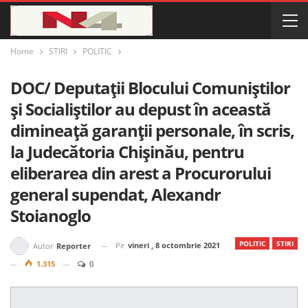
Home
STIRI
POLITIC
DOC/ Deputații Blocului Comuniștilor
și Socialiștilor au depust în această
dimineață garanții personale, în scris,
la Judecătoria Chișinău, pentru
eliberarea din arest a Procurorului
general supendat, Alexandr
Stoianoglo
POLITIC
STIRI
Pe
vineri , 8 octombrie 2021
Autor
Reporter
1.315
0