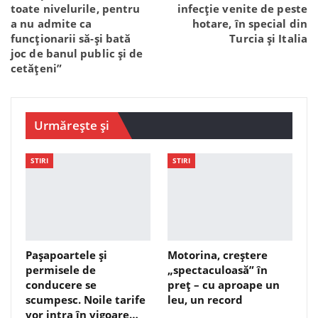
toate nivelurile, pentru
infecție venite de peste
a nu admite ca
hotare, în special din
funcționarii să-și bată
Turcia și Italia
joc de banul public și de
cetățeni”
Urmărește și
STIRI
STIRI
Pașapoartele și
Motorina, creștere
permisele de
„spectaculoasă” în
conducere se
preț – cu aproape un
scumpesc. Noile tarife
leu, un record
vor intra în vigoare…