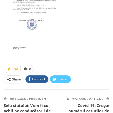
802
0
Facebook
Twitter
Share
Facebook Messenger
OK.ru
VK
Telegram
WhatsApp
Viber
ARTICOLUL PRECEDENT
URMĂTORUL ARTICOL
Șefa statului: Vom fi cu
Covid-19: Crește
ochii pe conducătorii de
numărul cazurilor de