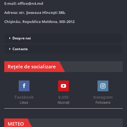
E-mail:
office@n4.md
Adresa: str. Șoseaua Hînceşti 38b,
Chișinău, Republica Moldova, MD-2012
Despre noi
Contacte
Rețele de socializare
Facebook
8,050
Instagram
Likes
Abonați
Followers
METEO