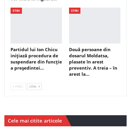
STIRI
STIRI
Partidul lui Ion Chicu
Două persoane din
inițiază procedura de
dosarul Moldatsa,
suspendare din funcție
plasate în arest
a președintei…
preventiv. A treia – în
arest la…
PREC.
URM.
Cele mai citite articole