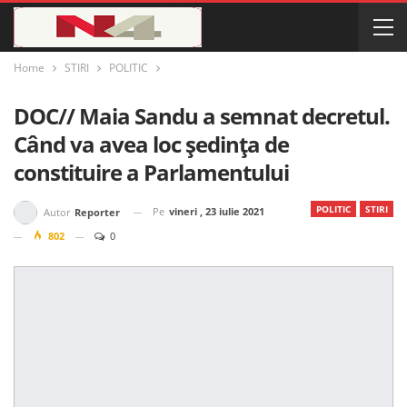
Home
STIRI
POLITIC
DOC// Maia Sandu a semnat decretul.
Când va avea loc ședința de
constituire a Parlamentului
POLITIC
STIRI
Pe
vineri , 23 iulie 2021
Autor
Reporter
802
0