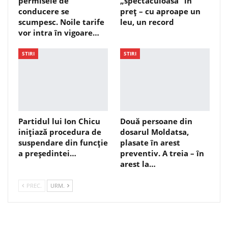
permisele de
„spectaculoasă” în
conducere se
preț – cu aproape un
scumpesc. Noile tarife
leu, un record
vor intra în vigoare…
STIRI
STIRI
Partidul lui Ion Chicu
Două persoane din
inițiază procedura de
dosarul Moldatsa,
suspendare din funcție
plasate în arest
a președintei…
preventiv. A treia – în
arest la…
PREC.
URM.