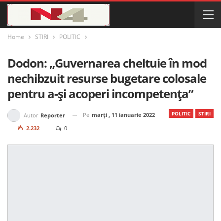
Home
STIRI
POLITIC
Dodon: „Guvernarea cheltuie în mod
nechibzuit resurse bugetare colosale
pentru a-şi acoperi incompetenţa”
POLITIC
STIRI
Pe
marți , 11 ianuarie 2022
Autor
Reporter
2.232
0