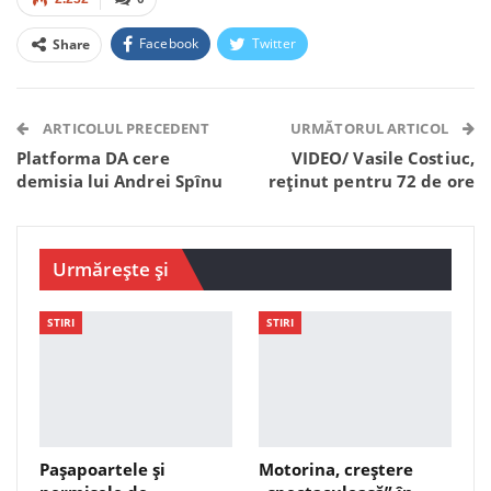
Facebook
Twitter
Share
Facebook Messenger
OK.ru
VK
Telegram
WhatsApp
Viber
ARTICOLUL PRECEDENT
URMĂTORUL ARTICOL
Platforma DA cere
VIDEO/ Vasile Costiuc,
demisia lui Andrei Spînu
reținut pentru 72 de ore
Urmărește și
STIRI
STIRI
Pașapoartele și
Motorina, creștere