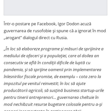
Într-o postare pe Facebook, Igor Dodon acuză
guvernarea de rusofobie și spune că a ignorat în mod
„arogant” dialogul direct cu Rusia.
„
În loc să elaboreze programe și măsuri de sprijinire a
mediului de afaceri și a populației, care al doilea an
consecutiv se află în condiții dificile de luptă cu
pandemia, și să sprijine oamenii prin implementarea
înlesnirilor fiscale promise, de exemplu – cota zero la
impozitul pe venitul reinvestit; în loc să ajute
producătorii agricoli, să susţină business startup-urile
pentru tinerii antreprenori… guvernarea cheltuie în
mod nechibzuit resurse bugetare colosale pentru a-şi