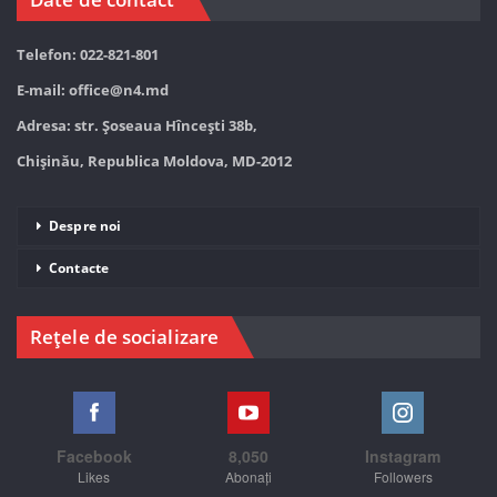
Telefon: 022-821-801
E-mail:
office@n4.md
Adresa: str. Șoseaua Hînceşti 38b,
Chișinău, Republica Moldova, MD-2012
Despre noi
Contacte
Rețele de socializare
Facebook
8,050
Instagram
Likes
Abonați
Followers