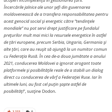
acoperi incompetenţa în gestionarea ţării.
Încercările jalnice ale unor şefi din guvernarea
moldovenească de a transfera responsabilitatea pentru
acest genocid social şi energetic către ”tendințele
mondiale” nu pot servi drept justificare pe fundalul
preţurilor mult mai mici la resursele energetice în astfel
de ţări europene, precum Serbia, Ungaria, Germania şi
alte ţări, care au reuşit să ajungă la un numitor comun
cu Federaţia Rusă. În cea de-a doua jumătate a anului
2021, conducerea Moldovei a ignorat arogant toate
platformele şi posibilitățile reale de a stabili un dialog
direct cu conducerea de vârf a Federaţiei Ruse. Iar în
ultimele luni, au fost cel puţin şapte astfel de
posibilități
”, susține Dodon.
2.232
0