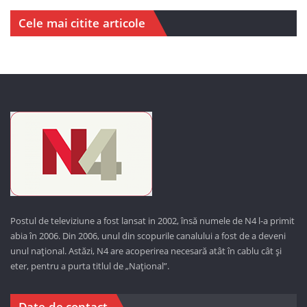
Cele mai citite articole
Postul de televiziune a fost lansat in 2002, însă numele de N4 l-a primit
abia în 2006. Din 2006, unul din scopurile canalului a fost de a deveni
unul național. Astăzi,
N4 are acoperirea necesară atât în cablu cât și
eter, pentru a purta titlul de „Național”.
Date de contact