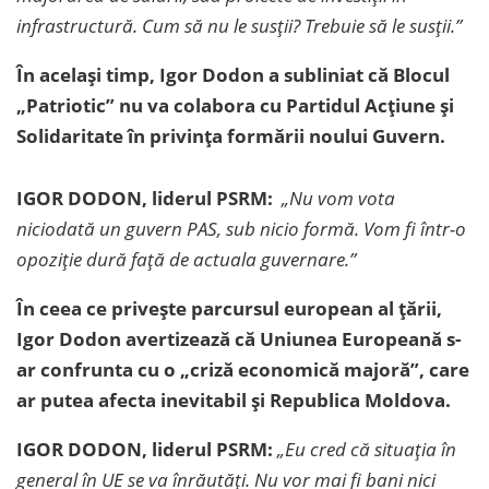
infrastructură. Cum să nu le susții? Trebuie să le susții.”
În același timp, Igor Dodon a subliniat că Blocul
„Patriotic” nu va colabora cu Partidul Acțiune și
Solidaritate în privința formării noului Guvern.
IGOR DODON, liderul PSRM:
„Nu vom vota
niciodată un guvern PAS, sub nicio formă. Vom fi într-o
opoziție dură față de actuala guvernare.
”
În ceea ce privește parcursul european al țării,
Igor Dodon avertizează că Uniunea Europeană s-
ar confrunta cu o „criză economică majoră”, care
ar putea afecta inevitabil și Republica Moldova.
IGOR DODON, liderul PSRM:
„Eu cred că situația în
general în UE se va înrăutăți. Nu vor mai fi bani nici