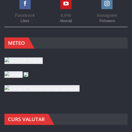
Facebook
8,040
Instagram
Likes
Abonați
Followers
METEO
CURS VALUTAR