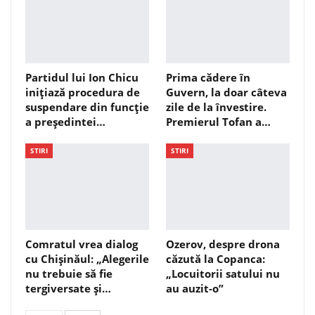
Partidul lui Ion Chicu
Prima cădere în
inițiază procedura de
Guvern, la doar câteva
suspendare din funcție
zile de la învestire.
a președintei…
Premierul Tofan a…
STIRI
STIRI
Comratul vrea dialog
Ozerov, despre drona
cu Chișinăul: „Alegerile
căzută la Copanca:
nu trebuie să fie
„Locuitorii satului nu
tergiversate și…
au auzit-o”