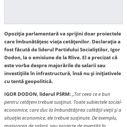
Opoziția parlamentară va sprijini doar proiectele
care îmbunătățesc viața cetățenilor. Declarația a
fost făcută de liderul Partidului Socialiștilor, Igor
Dodon, la o emisiune de la Rlive. El a precizat că
este vorba despre majorările de salarii sau
investițiile în infrastructură, însă nu și inițiativele
cu tentă geopolitică.
IGOR DODON, liderul PSRM:
„Tot ceea ce e bun
pentru cetățeni trebuie susținut. Toate subiectele social-
economice, care duc la îmbunătățirea calității vieții și a
situației economice, ele trebuie sus
ținute
. De exemplu,
majorarea de salarii, sau proiecte de investi
ții în