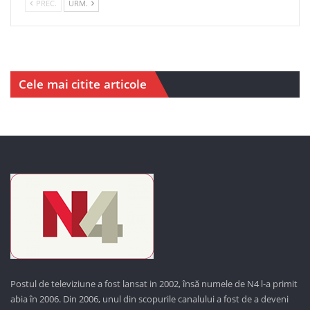
PREC.
URM.
Cele mai citite articole
Postul de televiziune a fost lansat in 2002, însă numele de N4 l-a primit
abia în 2006. Din 2006, unul din scopurile canalului a fost de a deveni