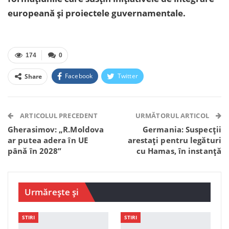
europeană și proiectele guvernamentale.
174
0
Facebook
Twitter
Share
Facebook Messenger
OK.ru
VK
Telegram
WhatsApp
Viber
ARTICOLUL PRECEDENT
URMĂTORUL ARTICOL
Gherasimov: „R.Moldova
Germania: Suspecții
ar putea adera în UE
arestați pentru legături
până în 2028”
cu Hamas, în instanță
Urmărește și
STIRI
STIRI