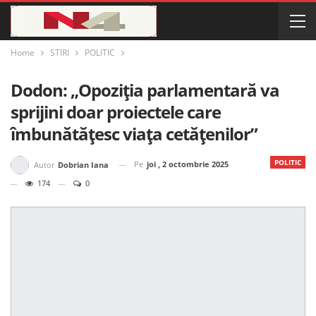
Home
STIRI
POLITIC
Dodon: „Opoziția parlamentară va
sprijini doar proiectele care
îmbunătățesc viața cetățenilor”
POLITIC
Pe
joi , 2 octombrie 2025
Autor
Dobrian Iana
174
0