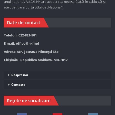
unul național. Astăzi,
N4 are acoperirea necesară atât în cablu cât și
eter, pentru a purta titlul de „Național”.
Date de contact
Telefon: 022-821-801
E-mail:
office@n4.md
Adresa: str. Șoseaua Hînceşti 38b,
Chișinău, Republica Moldova, MD-2012
Despre noi
Contacte
Rețele de socializare