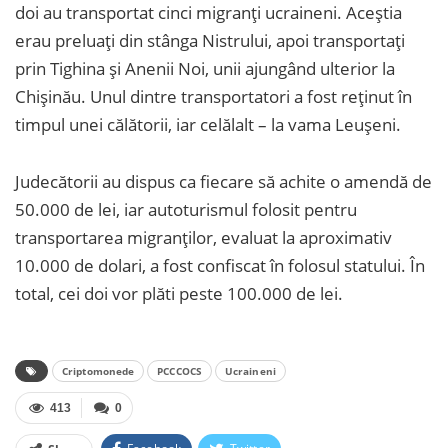
doi au transportat cinci migranți ucraineni. Aceștia
erau preluați din stânga Nistrului, apoi transportați
prin Tighina și Anenii Noi, unii ajungând ulterior la
Chișinău. Unul dintre transportatori a fost reținut în
timpul unei călătorii, iar celălalt – la vama Leușeni.
Judecătorii au dispus ca fiecare să achite o amendă de
50.000 de lei, iar autoturismul folosit pentru
transportarea migranților, evaluat la aproximativ
10.000 de dolari, a fost confiscat în folosul statului. În
total, cei doi vor plăti peste 100.000 de lei.
Criptomonede
PCCCOCS
Ucraineni
413
0