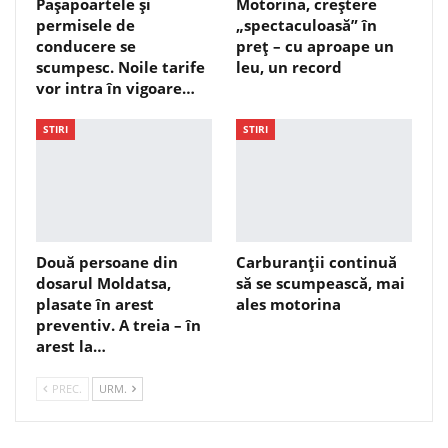
Pașapoartele și
Motorina, creștere
permisele de
„spectaculoasă” în
conducere se
preț – cu aproape un
scumpesc. Noile tarife
leu, un record
vor intra în vigoare…
STIRI
STIRI
Două persoane din
Carburanții continuă
dosarul Moldatsa,
să se scumpească, mai
plasate în arest
ales motorina
preventiv. A treia – în
arest la…
PREC.
URM.