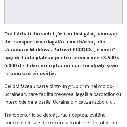
Doi bărbați din sudul țării au fost găsiți vinovați
de transportarea ilegală a cinci bărbați din
Ucraina în Moldova. Potrivit PCCOCS, „clienții”
apți de luptă plăteau pentru servicii între 3.500 și
6.000 de dolari în criptomonede. Inculpații și-au
recunoscut vinovăția.
Cei doi făceau parte dintr-un grup criminal moldo-
ucrainean, care facilita trecerea ilegală a bărbaților cu
interdicție de a părăsi Ucraina din cauza războiului.
Transporturile se desfășurau noaptea, evitând
punctele oficiale de trecere a frontierei. În total, cei