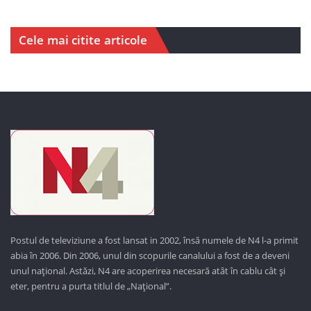
Cele mai citite articole
Postul de televiziune a fost lansat in 2002, însă numele de N4 l-a primit
abia în 2006. Din 2006, unul din scopurile canalului a fost de a deveni
unul național. Astăzi,
N4 are acoperirea necesară atât în cablu cât și
eter, pentru a purta titlul de „Național”.