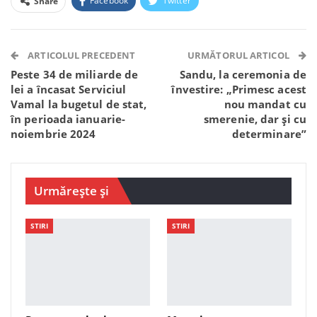
Facebook
Twitter
Share
Facebook Messenger
OK.ru
VK
Telegram
WhatsApp
Viber
ARTICOLUL PRECEDENT
URMĂTORUL ARTICOL
Peste 34 de miliarde de
Sandu, la ceremonia de
lei a încasat Serviciul
învestire: „Primesc acest
Vamal la bugetul de stat,
nou mandat cu
în perioada ianuarie-
smerenie, dar și cu
noiembrie 2024
determinare”
Urmărește și
STIRI
STIRI