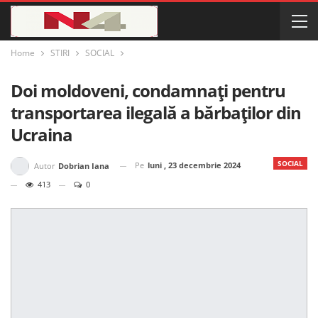
Home
STIRI
SOCIAL
Doi moldoveni, condamnați pentru
transportarea ilegală a bărbaților din
Ucraina
SOCIAL
Pe
luni , 23 decembrie 2024
Autor
Dobrian Iana
413
0