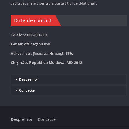
cablu cât și eter, pentru a purta titlul de „Național”.
Date de contact
Telefon: 022-821-801
E-mail:
office@n4.md
Adresa: str. Șoseaua Hînceşti 38b,
Chișinău, Republica Moldova, MD-2012
Despre noi
Contacte
Despre noi
Contacte