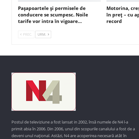
Pașapoartele și permisele de
Motorina, cre
conducere se scumpesc. Noile
în preț – cu 
tarife vor intra în vigoare…
record
PREC.
URM.
Postul de televiziune a fost lansat in 2002, însă numele de N4 l-a
primit abia în 2006. Din 2006, unul din scopurile canalului a fost de a
deveni unul național. Astăzi,
N4 are acoperirea necesară atât în