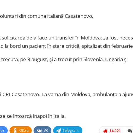
voluntari din comuna italiană Casatenovo,
solicitarea de a face un transfer în Moldova: „a fost nece
a bord un pacient în stare critică, spitalizat din februarie
recută, pe 9 august, și a trecut prin Slovenia, Ungaria și
 ai CRI Casatenovo. La vama din Moldova, ambulanța a ajun
se se întoarcă înapoi în Italia.
ger
OK.ru
VK
Telegram
14.021