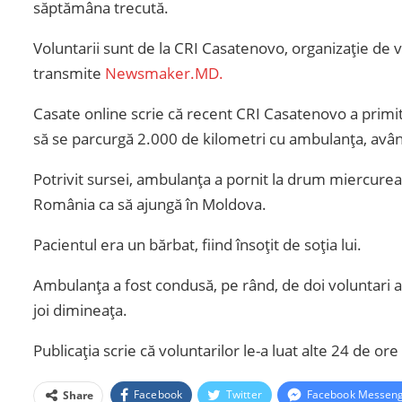
săptămâna trecută.
Voluntarii sunt de la CRI Casatenovo, organizație de 
transmite
Newsmaker.MD.
Casate online scrie că recent CRI Casatenovo a primit 
să se parcurgă 2.000 de kilometri cu ambulanța, având l
Potrivit sursei, ambulanța a pornit la drum miercurea t
România ca să ajungă în Moldova.
Pacientul era un bărbat, fiind însoțit de soția lui.
Ambulanța a fost condusă, pe rând, de doi voluntari
joi dimineața.
Publicația scrie că voluntarilor le-a luat alte 24 de ore 
Facebook
Twitter
Facebook Messen
Share