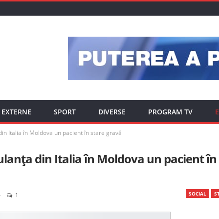
EXTERNE
SPORT
DIVERSE
PROGRAM TV
E
din Italia în Moldova un pacient în stare gravă
lanța din Italia în Moldova un pacient în
SOCIAL
ST
1