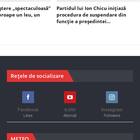
ștere „spectaculoasă”
Partidul lui Ion Chicu inițiază
aproape un leu, un
procedura de suspendare din
funcție a președintei…
Rețele de socializare
Facebook
8,050
Instagram
Likes
Abonați
Followers
METEO