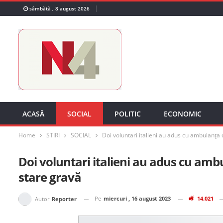
sâmbătă , 8 august 2026
ACASĂ
SOCIAL
POLITIC
ECONOMIC
Home
STIRI
SOCIAL
Doi voluntari italieni au adus cu ambulanța 
Doi voluntari italieni au adus cu ambu
stare gravă
Pe
miercuri , 16 august 2023
14.021
Autor
Reporter