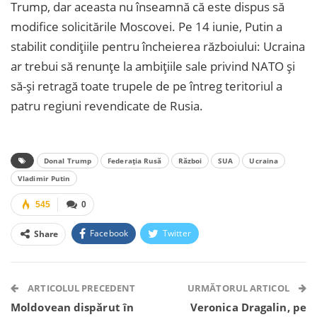
Trump, dar aceasta nu înseamnă că este dispus să
modifice solicitările Moscovei. Pe 14 iunie, Putin a
stabilit condiţiile pentru încheierea războiului: Ucraina
ar trebui să renunţe la ambiţiile sale privind NATO şi
să-şi retragă toate trupele de pe întreg teritoriul a
patru regiuni revendicate de Rusia.
Donal Trump
Federația Rusă
Război
SUA
Ucraina
Vladimir Putin
545
0
Facebook
Twitter
Share
Facebook Messenger
OK.ru
VK
Telegram
WhatsApp
Viber
ARTICOLUL PRECEDENT
URMĂTORUL ARTICOL
Moldovean dispărut în
Veronica Dragalin, pe