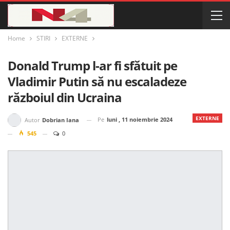
Home
STIRI
EXTERNE
Donald Trump l-ar fi sfătuit pe
Vladimir Putin să nu escaladeze
războiul din Ucraina
EXTERNE
Pe
luni , 11 noiembrie 2024
Autor
Dobrian Iana
545
0