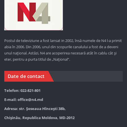
Postul de televiziune a fost lansat in 2002, însă numele de N4 l-a primit
abia în 2006. Din 2006, unul din scopurile canalului a fost de a deveni
unul național. Astăzi,
N4 are acoperirea necesară atât în cablu cât și
eter, pentru a purta titlul de „Național”.
Date de contact
Telefon: 022-821-801
E-mail:
office@n4.md
Adresa: str. Șoseaua Hînceşti 38b,
Chișinău, Republica Moldova, MD-2012