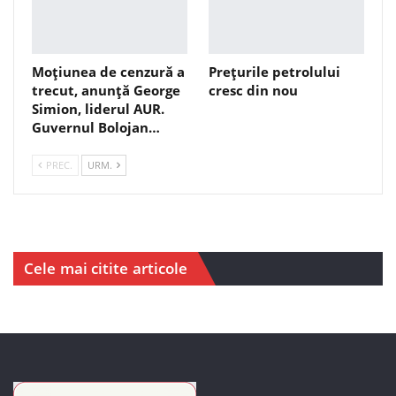
Moțiunea de cenzură a
Prețurile petrolului
trecut, anunță George
cresc din nou
Simion, liderul AUR.
Guvernul Bolojan…
PREC.
URM.
Cele mai citite articole