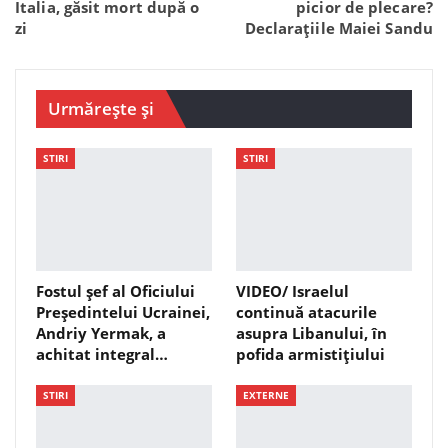
Italia, găsit mort după o
picior de plecare?
zi
Declarațiile Maiei Sandu
Urmărește și
STIRI
STIRI
Fostul șef al Oficiului
VIDEO/ Israelul
Președintelui Ucrainei,
continuă atacurile
Andriy Yermak, a
asupra Libanului, în
achitat integral…
pofida armistițiului
STIRI
EXTERNE