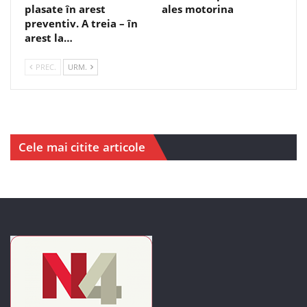
plasate în arest
ales motorina
preventiv. A treia – în
arest la…
PREC.
URM.
Cele mai citite articole