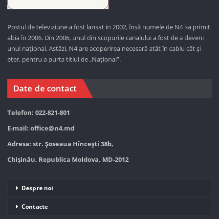
Postul de televiziune a fost lansat in 2002, însă numele de N4 l-a primit
abia în 2006. Din 2006, unul din scopurile canalului a fost de a deveni
unul național. Astăzi,
N4 are acoperirea necesară atât în cablu cât și
eter, pentru a purta titlul de „Național”.
Date de contact
Telefon: 022-821-801
E-mail:
office@n4.md
Adresa: str. Șoseaua Hînceşti 38b,
Chișinău, Republica Moldova, MD-2012
Despre noi
Contacte