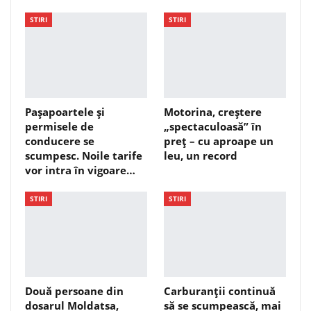
STIRI
STIRI
Pașapoartele și
Motorina, creștere
permisele de
„spectaculoasă” în
conducere se
preț – cu aproape un
scumpesc. Noile tarife
leu, un record
vor intra în vigoare…
STIRI
STIRI
Două persoane din
Carburanții continuă
dosarul Moldatsa,
să se scumpească, mai