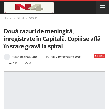
Home
STIRI
SOCIAL
Două cazuri de meningită,
înregistrate în Capitală. Copiii se află
în stare gravă la spital
SOCIAL
Pe
luni , 10 februarie 2025
Autor
Dobrian Iana
396
0