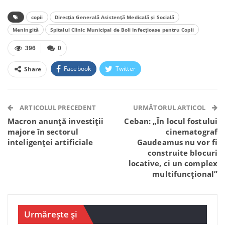
copii
Direcția Generală Asistență Medicală și Socială
Meningită
Spitalul Clinic Municipal de Boli Infecțioase pentru Copii
396
0
Facebook
Twitter
Share
Facebook Messenger
OK.ru
VK
Telegram
WhatsApp
Viber
ARTICOLUL PRECEDENT
URMĂTORUL ARTICOL
Macron anunță investiții
Ceban: „În locul fostului
majore în sectorul
cinematograf
inteligenței artificiale
Gaudeamus nu vor fi
construite blocuri
locative, ci un complex
multifuncțional”
Urmărește și