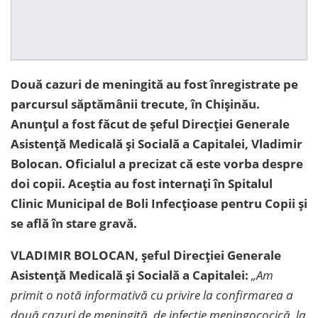
Două cazuri de meningită au fost înregistrate pe
parcursul săptămânii trecute, în Chișinău.
Anunțul a fost făcut de șeful Direcției Generale
Asisten
ță Medicală și Socială a Capitalei, Vladimir
Bolocan. Oficialul a precizat că este vorba despre
doi copii. Aceștia au fost internați în Spitalul
Clinic Municipal de Boli Infecțioase pentru Copii și
se află în stare gravă.
VLADIMIR BOLOCAN,
șeful Direcției Generale
Asistență Medicală și Socială a Capitalei
:
„Am
primit o notă informativ
ă cu privire la confirmarea a
două cazuri de meningită, de infecție meningococică, la