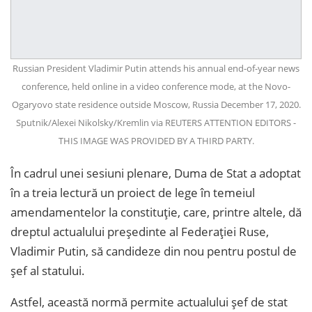
Russian President Vladimir Putin attends his annual end-of-year news
conference, held online in a video conference mode, at the Novo-
Ogaryovo state residence outside Moscow, Russia December 17, 2020.
Sputnik/Alexei Nikolsky/Kremlin via REUTERS ATTENTION EDITORS -
THIS IMAGE WAS PROVIDED BY A THIRD PARTY.
În cadrul unei sesiuni plenare, Duma de Stat a adoptat
în a treia lectură un proiect de lege în temeiul
amendamentelor la constituție, care, printre altele, dă
dreptul actualului președinte al Federației Ruse,
Vladimir Putin, să candideze din nou pentru postul de
șef al statului.
Astfel, această normă permite actualului șef de stat