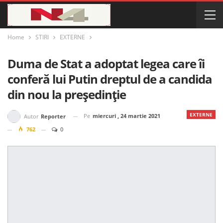
Home
STIRI
EXTERNE
Duma de Stat a adoptat legea care îi
conferă lui Putin dreptul de a candida
din nou la președinție
EXTERNE
Pe
miercuri , 24 martie 2021
Autor
Reporter
762
0