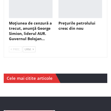
Moțiunea de cenzură a
Prețurile petrolului
trecut, anunță George
cresc din nou
Simion, liderul AUR.
Guvernul Bolojan…
PREC.
URM.
Cele mai citite articole