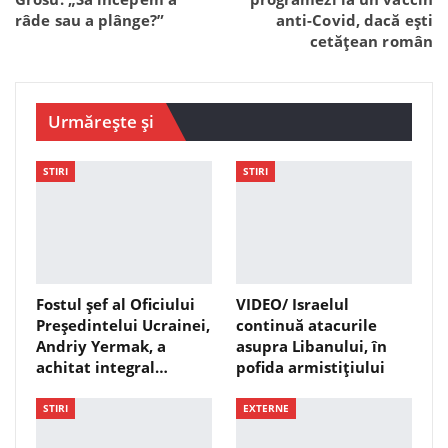
râde sau a plânge?”
anti-Covid, dacă ești
cetățean român
Urmărește și
STIRI
STIRI
Fostul șef al Oficiului
VIDEO/ Israelul
Președintelui Ucrainei,
continuă atacurile
Andriy Yermak, a
asupra Libanului, în
achitat integral…
pofida armistițiului
STIRI
EXTERNE