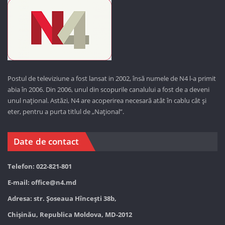
Postul de televiziune a fost lansat in 2002, însă numele de N4 l-a primit
abia în 2006. Din 2006, unul din scopurile canalului a fost de a deveni
unul național. Astăzi,
N4 are acoperirea necesară atât în cablu cât și
eter, pentru a purta titlul de „Național”.
Date de contact
Telefon: 022-821-801
E-mail:
office@n4.md
Adresa: str. Șoseaua Hînceşti 38b,
Chișinău, Republica Moldova, MD-2012