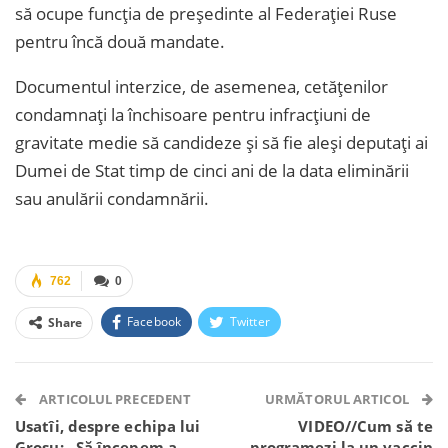
să ocupe funcția de președinte al Federației Ruse
pentru încă două mandate.
Documentul interzice, de asemenea, cetățenilor
condamnați la închisoare pentru infracțiuni de
gravitate medie să candideze și să fie aleși deputați ai
Dumei de Stat timp de cinci ani de la data eliminării
sau anulării condamnării.
762
0
Facebook
Twitter
Share
Facebook Messenger
OK.ru
VK
Telegram
WhatsApp
Viber
ARTICOLUL PRECEDENT
URMĂTORUL ARTICOL
Usatîi, despre echipa lui
VIDEO//Cum să te
Grosu: „Să începem a
programezi la un vaccin