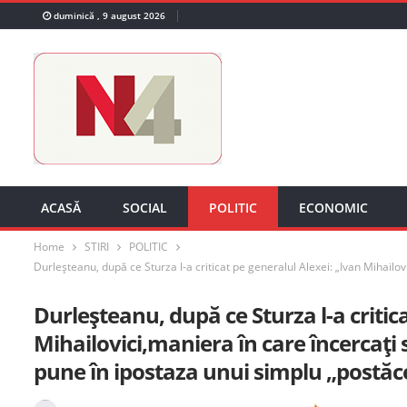
duminică , 9 august 2026
ACASĂ
SOCIAL
POLITIC
ECONOMIC
Home
STIRI
POLITIC
Durleșteanu, după ce Sturza l-a criticat pe generalul Alexei: „Ivan Mihailov
Durleșteanu, după ce Sturza l-a critic
Mihailovici,maniera în care încercați 
pune în ipostaza unui simplu „postăcel