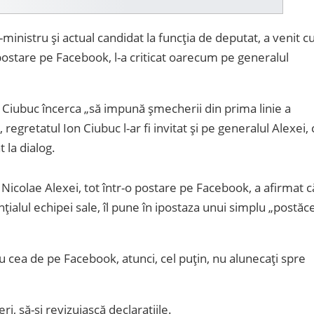
ministru și actual candidat la funcția de deputat, a venit c
 postare pe Facebook, l-a criticat oarecum pe generalul
l Ciubuc încerca „să impună șmecherii din prima linie a
regretatul Ion Ciubuc l-ar fi invitat și pe generalul Alexei, 
t la dialog.
 Nicolae Alexei, tot într-o postare pe Facebook, a afirmat c
alul echipei sale, îl pune în ipostaza unui simplu „postăce
nu cea de pe Facebook, atunci, cel puțin, nu alunecați spre
i, să-și revizuiască declarațiile.