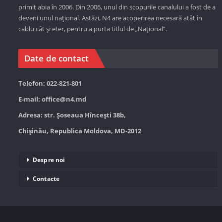
primit abia în 2006. Din 2006, unul din scopurile canalului a fost de a
deveni unul național. Astăzi,
N4 are acoperirea necesară atât în
cablu cât și eter, pentru a purta titlul de „Național”.
Date de contact
Telefon: 022-821-801
E-mail:
office@n4.md
Adresa: str. Șoseaua Hînceşti 38b,
Chișinău, Republica Moldova, MD-2012
Despre noi
Contacte