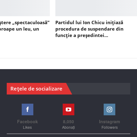
ștere „spectaculoasă”
Partidul lui Ion Chicu inițiază
aproape un leu, un
procedura de suspendare din
funcție a președintei…
Rețele de socializare
Facebook
8,050
Instagram
Likes
Abonați
Followers