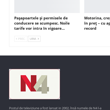
Pașapoartele și permisele de
Motorina, cre
conducere se scumpesc. Noile
în preț – cu 
tarife vor intra în vigoare…
record
PREC.
URM.
Postul de televiziune a fost lansat in 2002, însă numele de N4 l-a