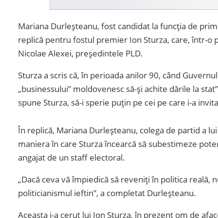
Mariana Durleșteanu, fost candidat la funcția de prim-
replică pentru fostul premier Ion Sturza, care, într-o
Nicolae Alexei, președintele PLD.
Sturza a scris că, în perioada anilor 90, când Guvernu
„businessului” moldovenesc să-și achite dările la stat”, 
spune Sturza, să-i sperie puțin pe cei pe care i-a invita
În replică, Mariana Durleșteanu, colega de partid a lui
maniera în care Sturza încearcă să subestimeze potenți
angajat de un staff electoral.
„Dacă ceva vă împiedică să reveniți în politica reală, 
politicianismul ieftin”, a completat Durleșteanu.
Aceasta i-a cerut lui Ion Sturza, în prezent om de afacer