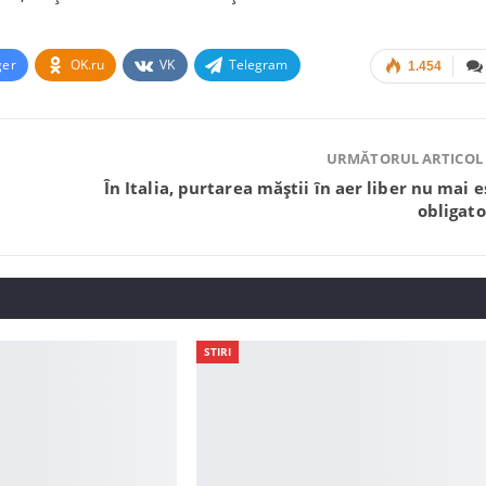
ger
OK.ru
VK
Telegram
1.454
URMĂTORUL ARTICOL
În Italia, purtarea măștii în aer liber nu mai e
obligato
STIRI