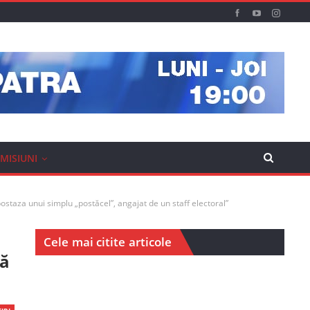
MISIUNI
postaza unui simplu „postăcel”, angajat de un staff electoral”
Cele mai citite articole
vă