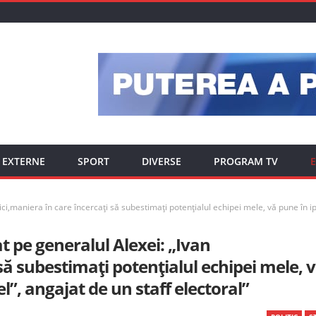
EXTERNE
SPORT
DIVERSE
PROGRAM TV
E
ici,maniera în care încercați să subestimați potențialul echipei mele, vă pune în i
at pe generalul Alexei: „Ivan
să subestimați potențialul echipei mele, 
”, angajat de un staff electoral”