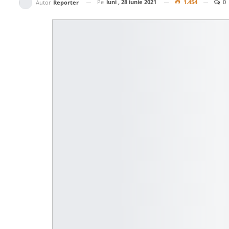
Pe
luni , 28 iunie 2021
1.454
0
Autor
Reporter