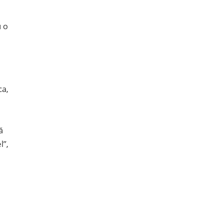
u o
ca,
ă
l”,