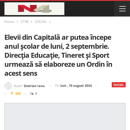
Home
STIRI
SOCIAL
Elevii din Capitală ar putea începe
anul școlar de luni, 2 septembrie.
Direcția Educație, Tineret și Sport
urmează să elaboreze un Ordin în
acest sens
SOCIAL
Pe
luni , 19 august 2024
Autor
Dobrian Iana
660
0