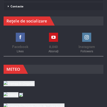
Contacte
Rețele de socializare
Facebook
8,040
Instagram
Likes
Abonați
Followers
METEO