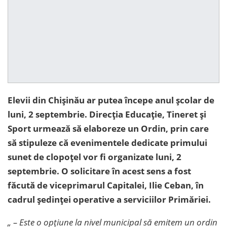
Elevii din Chișinău ar putea începe anul școlar de
luni, 2 septembrie. Direcția Educație, Tineret și
Sport urmează să elaboreze un Ordin, prin care
să stipuleze că evenimentele dedicate primului
sunet de clopoțel vor fi organizate luni, 2
septembrie. O solicitare în acest sens a fost
făcută de viceprimarul Capitalei, Ilie Ceban, în
cadrul ședinței operative a serviciilor Primăriei.
„ – Este o opțiune la nivel municipal să emitem un ordin