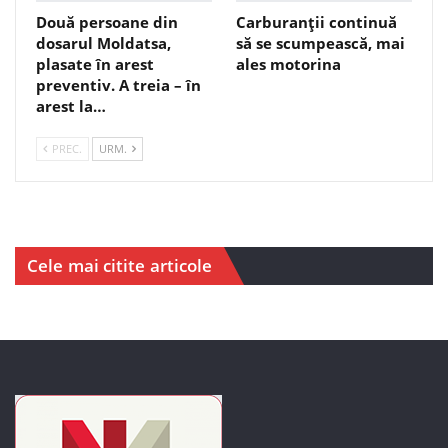
Două persoane din
Carburanții continuă
dosarul Moldatsa,
să se scumpească, mai
plasate în arest
ales motorina
preventiv. A treia – în
arest la…
PREC.
URM.
Cele mai citite articole