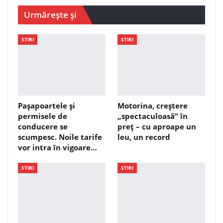
Urmărește și
STIRI
STIRI
Pașapoartele și
Motorina, creștere
permisele de
„spectaculoasă” în
conducere se
preț – cu aproape un
scumpesc. Noile tarife
leu, un record
vor intra în vigoare…
STIRI
STIRI