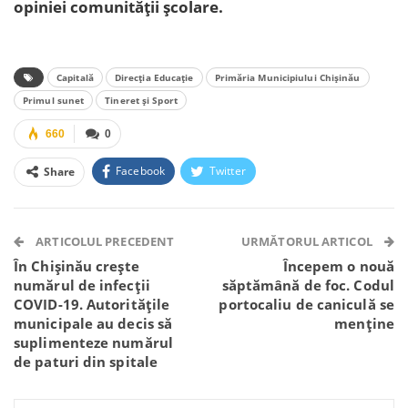
opiniei comunității școlare.
Capitală
Direcția Educație
Primăria Municipiului Chișinău
Primul sunet
Tineret și Sport
660
0
Facebook
Twitter
Share
Facebook Messenger
OK.ru
VK
Telegram
WhatsApp
Viber
ARTICOLUL PRECEDENT
URMĂTORUL ARTICOL
În Chișinău crește
Începem o nouă
numărul de infecții
săptămână de foc. Codul
COVID-19. Autoritățile
portocaliu de caniculă se
municipale au decis să
menține
suplimenteze numărul
de paturi din spitale