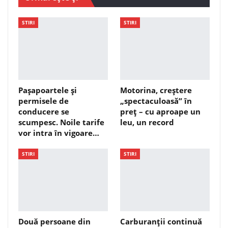
STIRI
STIRI
Pașapoartele și
Motorina, creștere
permisele de
„spectaculoasă” în
conducere se
preț – cu aproape un
scumpesc. Noile tarife
leu, un record
vor intra în vigoare…
STIRI
STIRI
Două persoane din
Carburanții continuă