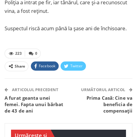
Poliția a intrat pe fir, iar tânărul, care și-a recunoscut
vina, a fost reținut.
Suspectul riscă acum până la șase ani de închisoare.
223
0
Facebook
Twitter
Share
Facebook Messenger
OK.ru
VK
Telegram
WhatsApp
Viber
ARTICOLUL PRECEDENT
URMĂTORUL ARTICOL
A furat geanta unei
Prima Casă: Cine va
femei. Fapta unui bărbat
beneficia de
de 43 de ani
compensații
Urmărește și