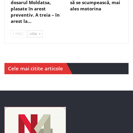
dosarul Moldatsa,
să se scumpească, mai
plasate în arest
ales motorina
preventiv. A treia – în
arest la…
PREC.
URM.
Cele mai citite articole