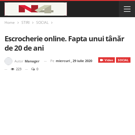
Home
STIRI
SOCIAL
Escrocherie online. Fapta unui tânăr
de 20 de ani
Video
SOCIAL
Pe
miercuri , 29 iulie 2020
Autor
Manager
223
0