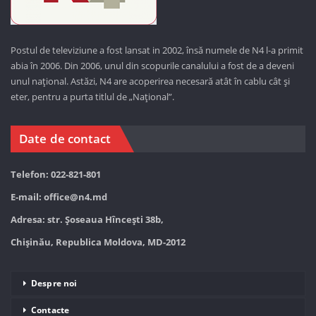
Postul de televiziune a fost lansat in 2002, însă numele de N4 l-a primit
abia în 2006. Din 2006, unul din scopurile canalului a fost de a deveni
unul național. Astăzi,
N4 are acoperirea necesară atât în cablu cât și
eter, pentru a purta titlul de „Național”.
Date de contact
Telefon: 022-821-801
E-mail:
office@n4.md
Adresa: str. Șoseaua Hînceşti 38b,
Chișinău, Republica Moldova, MD-2012
Despre noi
Contacte