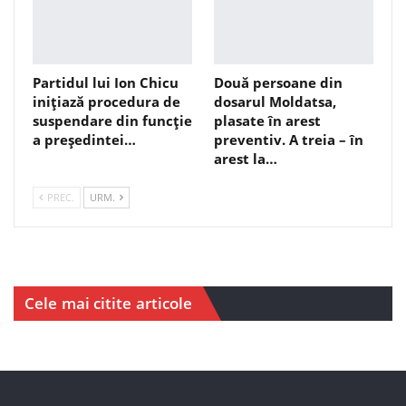
Partidul lui Ion Chicu
Două persoane din
inițiază procedura de
dosarul Moldatsa,
suspendare din funcție
plasate în arest
a președintei…
preventiv. A treia – în
arest la…
PREC.
URM.
Cele mai citite articole