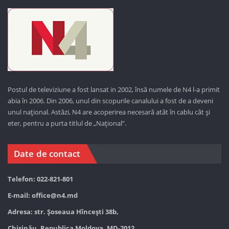
Postul de televiziune a fost lansat in 2002, însă numele de N4 l-a primit
abia în 2006. Din 2006, unul din scopurile canalului a fost de a deveni
unul național. Astăzi,
N4 are acoperirea necesară atât în cablu cât și
eter, pentru a purta titlul de „Național”.
Date de contact
Telefon: 022-821-801
E-mail:
office@n4.md
Adresa: str. Șoseaua Hînceşti 38b,
Chișinău, Republica Moldova, MD-2012