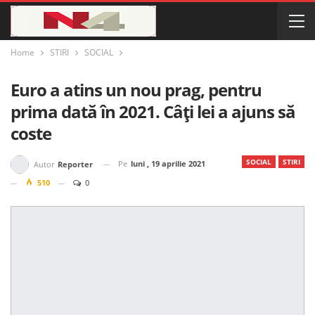
Home
STIRI
SOCIAL
Euro a atins un nou prag, pentru
prima dată în 2021. Câți lei a ajuns să
coste
SOCIAL
STIRI
Pe
luni , 19 aprilie 2021
Autor
Reporter
510
0