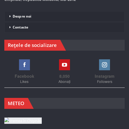
Despre noi
Contacte
Rețele de socializare
Facebook
8,050
Instagram
Likes
Abonați
Followers
METEO