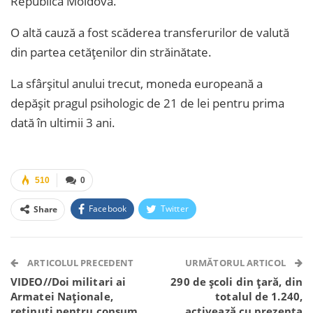
Republica Moldova.
O altă cauză a fost scăderea transferurilor de valută
din partea cetăţenilor din străinătate.
La sfârşitul anului trecut, moneda europeană a
depăşit pragul psihologic de 21 de lei pentru prima
dată în ultimii 3 ani.
510
0
Facebook
Twitter
Share
Facebook Messenger
OK.ru
VK
Telegram
WhatsApp
Viber
ARTICOLUL PRECEDENT
URMĂTORUL ARTICOL
VIDEO//Doi militari ai
290 de școli din țară, din
Armatei Naționale,
totalul de 1.240,
reținuți pentru consum
activează cu prezența