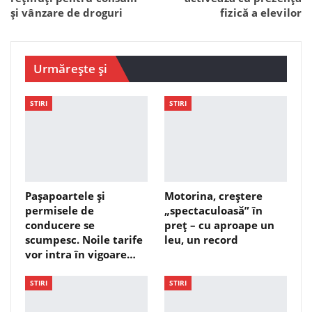
și vânzare de droguri
fizică a elevilor
Urmărește și
STIRI
STIRI
Pașapoartele și
Motorina, creștere
permisele de
„spectaculoasă” în
conducere se
preț – cu aproape un
scumpesc. Noile tarife
leu, un record
vor intra în vigoare…
STIRI
STIRI