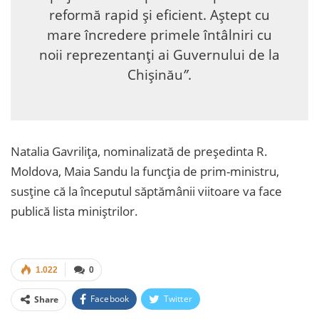
reformă rapid și eficient. Aștept cu
mare încredere primele întâlniri cu
noii reprezentanți ai Guvernului de la
Chișinău
”
.
Natalia Gavrilița, nominalizată de președinta R.
Moldova, Maia Sandu la funcția de prim-ministru,
susține că la începutul săptămânii viitoare va face
publică lista miniștrilor.
1.022
0
Facebook
Twitter
Share