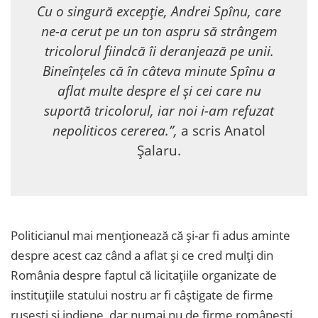
Cu o singură excepție, Andrei Spînu, care
ne-a cerut pe un ton aspru să strângem
tricolorul fiindcă îi deranjează pe unii.
Bineînțeles că în câteva minute Spînu a
aflat multe despre el și cei care nu
suportă tricolorul, iar noi i-am refuzat
nepoliticos cererea.”,
a scris Anatol
Șalaru.
Politicianul mai menționează că și-ar fi adus aminte
despre acest caz când a aflat și ce cred mulți din
România despre faptul că licitațiile organizate de
instituțiile statului nostru ar fi câștigate de firme
rusești și indiene, dar numai nu de firme românești.