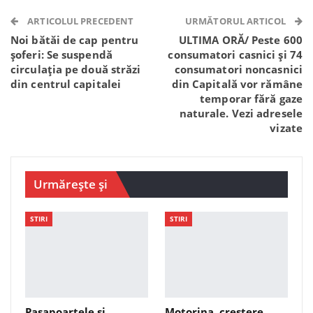
Telegram
WhatsApp
Viber
ARTICOLUL PRECEDENT
URMĂTORUL ARTICOL
Noi bătăi de cap pentru
ULTIMA ORĂ/ Peste 600
șoferi: Se suspendă
consumatori casnici și 74
circulația pe două străzi
consumatori noncasnici
din centrul capitalei
din Capitală vor rămâne
temporar fără gaze
naturale. Vezi adresele
vizate
Urmărește și
STIRI
STIRI
Pașapoartele și
Motorina, creștere