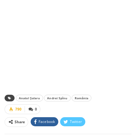
Anatol Șalaru
Andrei Spînu
România
790
0
Facebook
Twitter
Share
Facebook Messenger
OK.ru
VK