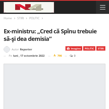
Home
STIRI
POLITIC
Ex-ministru: „Cred că Spînu trebuie
să-și dea demisia”
Imagine
POLITIC
STIRI
Autor
Reporter
Pe
luni , 17 octombrie 2022
790
0