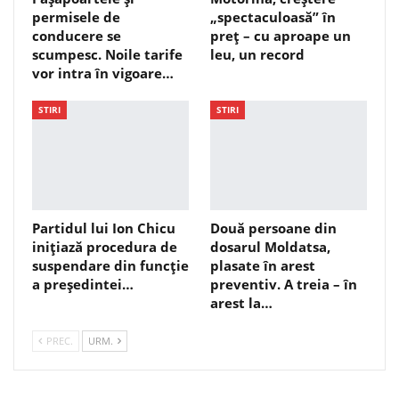
permisele de
„spectaculoasă” în
conducere se
preț – cu aproape un
scumpesc. Noile tarife
leu, un record
vor intra în vigoare…
STIRI
STIRI
Partidul lui Ion Chicu
Două persoane din
inițiază procedura de
dosarul Moldatsa,
suspendare din funcție
plasate în arest
a președintei…
preventiv. A treia – în
arest la…
PREC.
URM.