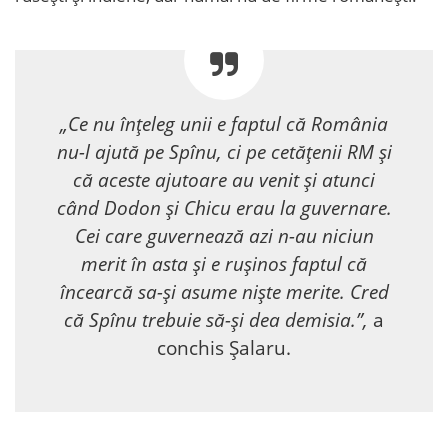
„Ce nu înțeleg unii e faptul că România
nu-l ajută pe Spînu, ci pe cetățenii RM și
că aceste ajutoare au venit și atunci
când Dodon și Chicu erau la guvernare.
Cei care guvernează azi n-au niciun
merit în asta și e rușinos faptul că
încearcă sa-și asume niște merite. Cred
că Spînu trebuie să-și dea demisia.”,
a
conchis Șalaru.