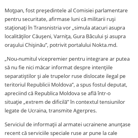
Moţpan, fost preşedintele al Comisiei parlamentare
pentru securitate, afirmase luni că militarii ruşi
staţionaţi în Transnistria vor „simula atacuri asupra
localităţilor Căuşeni, Varniţa, Gura Bâcului şi asupra
orașului Chişinău”, potrivit portalului Nokta.md.
„Nou-numitul vicepremier pentru integrare ar putea
să nu fie nici măcar informat despre intenţiile
separatiştilor şi ale trupelor ruse dislocate ilegal pe
teritoriul Republicii Moldova”, a spus fostul deputat,
apreciind că Republica Moldova se află într-o
situaţie „extrem de dificilă” în contextul tensiunilor
legate de Ucraina, transmite Agerpres.
Serviciul de informaţii al armatei ucrainene anunţase
recent că serviciile speciale ruse ar pune la cale