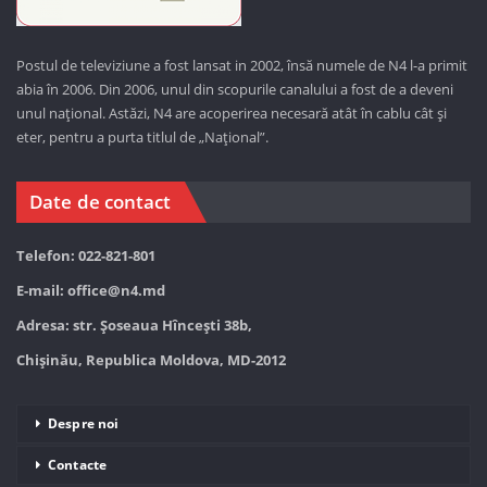
Postul de televiziune a fost lansat in 2002, însă numele de N4 l-a primit
abia în 2006. Din 2006, unul din scopurile canalului a fost de a deveni
unul național. Astăzi,
N4 are acoperirea necesară atât în cablu cât și
eter, pentru a purta titlul de „Național”.
Date de contact
Telefon: 022-821-801
E-mail:
office@n4.md
Adresa: str. Șoseaua Hînceşti 38b,
Chișinău, Republica Moldova, MD-2012
Despre noi
Contacte