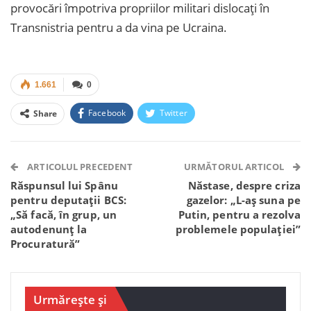
provocări împotriva propriilor militari dislocaţi în
Transnistria pentru a da vina pe Ucraina.
1.661
0
Facebook
Twitter
Share
Facebook Messenger
OK.ru
VK
Telegram
WhatsApp
Viber
ARTICOLUL PRECEDENT
URMĂTORUL ARTICOL
Răspunsul lui Spânu
Năstase, despre criza
pentru deputații BCS:
gazelor: „L-aș suna pe
„Să facă, în grup, un
Putin, pentru a rezolva
autodenunț la
problemele populației”
Procuratură”
Urmărește și