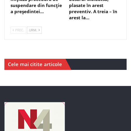
suspendare din funcție
plasate în arest
a președintei…
preventiv. A treia – în
arest la…
PREC.
URM.
Cele mai citite articole