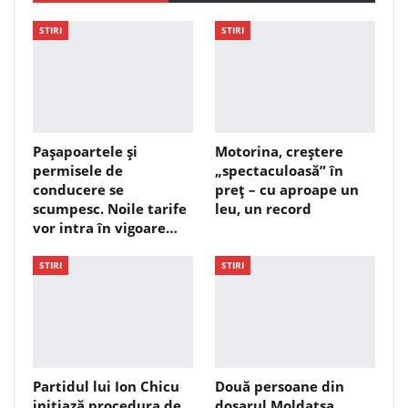
STIRI
STIRI
Pașapoartele și
Motorina, creștere
permisele de
„spectaculoasă” în
conducere se
preț – cu aproape un
scumpesc. Noile tarife
leu, un record
vor intra în vigoare…
STIRI
STIRI
Partidul lui Ion Chicu
Două persoane din
inițiază procedura de
dosarul Moldatsa,