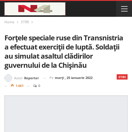
Home
STIRI
Forțele speciale ruse din Transnistria
a efectuat exerciții de luptă. Soldații
au simulat asaltul clădirilor
guvernului de la Chișinău
STIRI
Pe
marți , 25 ianuarie 2022
Autor
Reporter
1.661
0