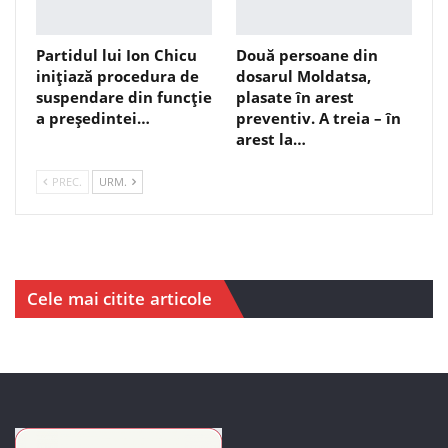
Partidul lui Ion Chicu
Două persoane din
inițiază procedura de
dosarul Moldatsa,
suspendare din funcție
plasate în arest
a președintei…
preventiv. A treia – în
arest la…
PREC.
URM.
Cele mai citite articole