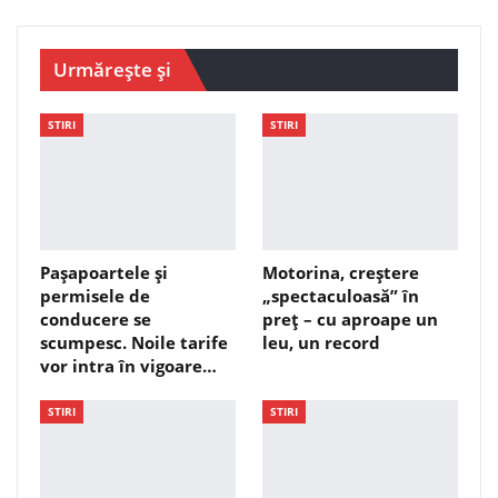
Urmărește și
STIRI
STIRI
Pașapoartele și
Motorina, creștere
permisele de
„spectaculoasă” în
conducere se
preț – cu aproape un
scumpesc. Noile tarife
leu, un record
vor intra în vigoare…
STIRI
STIRI