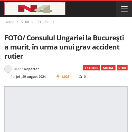
Home
STIRI
EXTERNE
FOTO/ Consulul Ungariei la Bucureşti
a murit, în urma unui grav accident
rutier
EXTERNE
SOCIAL
STIRI
Autor
Reporter
Pe
joi , 29 august 2024
1.025
0