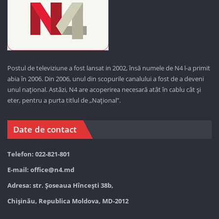
Postul de televiziune a fost lansat in 2002, însă numele de N4 l-a primit
abia în 2006. Din 2006, unul din scopurile canalului a fost de a deveni
unul național. Astăzi,
N4 are acoperirea necesară atât în cablu cât și
eter, pentru a purta titlul de „Național”.
Date de contact
Telefon: 022-821-801
E-mail:
office@n4.md
Adresa: str. Șoseaua Hînceşti 38b,
Chișinău, Republica Moldova, MD-2012