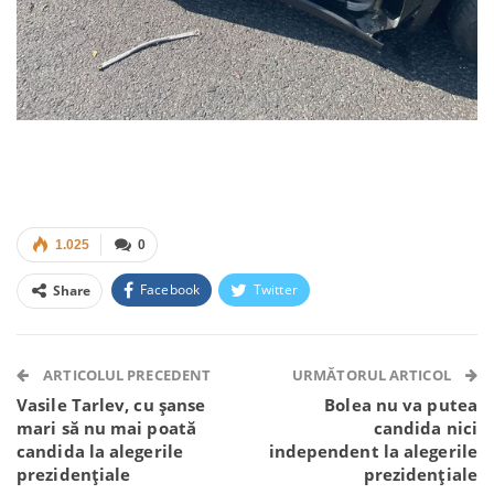
1.025
0
Facebook
Twitter
Share
Facebook Messenger
OK.ru
VK
Telegram
WhatsApp
Viber
ARTICOLUL PRECEDENT
URMĂTORUL ARTICOL
Vasile Tarlev, cu șanse
Bolea nu va putea
mari să nu mai poată
candida nici
candida la alegerile
independent la alegerile
prezidențiale
prezidențiale