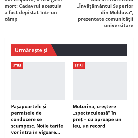
mort: Cadavrul acestuia
„Învățământul Superior
a fost depistat într-un
din Moldova”,
câmp
prezentate comunității
universitare
Urmărește și
STIRI
STIRI
Pașapoartele și
Motorina, creștere
permisele de
„spectaculoasă” în
conducere se
preț – cu aproape un
scumpesc. Noile tarife
leu, un record
vor intra în vigoare…