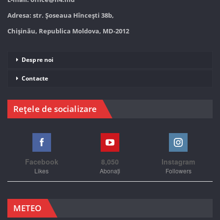
Adresa: str. Șoseaua Hînceşti 38b,
Chișinău, Republica Moldova, MD-2012
Despre noi
Contacte
Rețele de socializare
Facebook
8,050
Instagram
Likes
Abonați
Followers
METEO