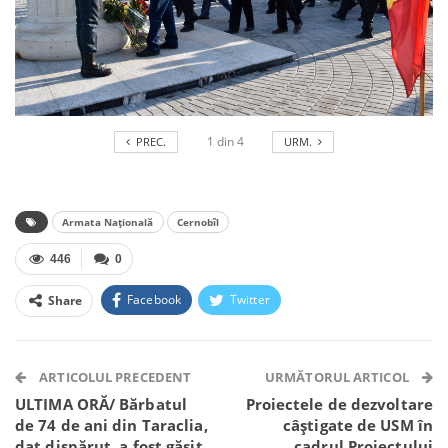
1
din
4
PREC.
URM.
Armata Națională
Cernobîl
446
0
Facebook
Twitter
Share
Facebook Messenger
OK.ru
VK
Telegram
WhatsApp
Viber
ARTICOLUL PRECEDENT
URMĂTORUL ARTICOL
ULTIMA ORĂ/ Bărbatul
Proiectele de dezvoltare
de 74 de ani din Taraclia,
câștigate de USM în
dat dispărut, a fost găsit
cadrul Proiectului