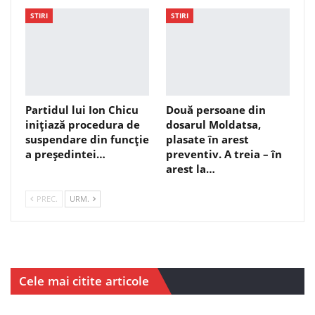
STIRI
STIRI
Partidul lui Ion Chicu
Două persoane din
inițiază procedura de
dosarul Moldatsa,
suspendare din funcție
plasate în arest
a președintei…
preventiv. A treia – în
arest la…
PREC.
URM.
Cele mai citite articole