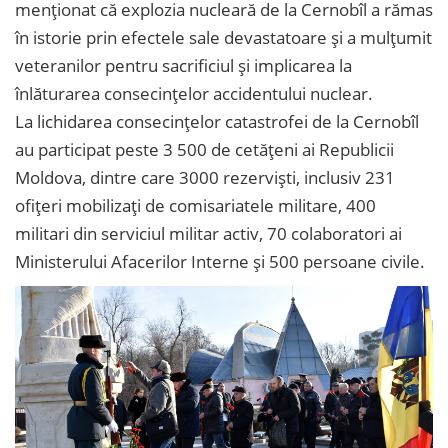
menţionat că explozia nucleară de la Cernobîl a rămas
în istorie prin efectele sale devastatoare și a mulțumit
veteranilor pentru sacrificiul și implicarea la
înlăturarea consecințelor accidentului nuclear.
La lichidarea consecinţelor catastrofei de la Cernobîl
au participat peste 3 500 de cetăţeni ai Republicii
Moldova, dintre care 3000 rezervişti, inclusiv 231
ofiţeri mobilizaţi de comisariatele militare, 400
militari din serviciul militar activ, 70 colaboratori ai
Ministerului Afacerilor Interne şi 500 persoane civile.