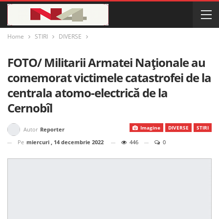
Home
STIRI
DIVERSE
FOTO/ Militarii Armatei Naţionale au
comemorat victimele catastrofei de la
centrala atomo-electrică de la
Cernobîl
Imagine
DIVERSE
STIRI
Autor
Reporter
Pe
miercuri , 14 decembrie 2022
446
0