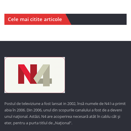
Cele mai citite articole
Postul de televiziune a fost lansat in 2002, însă numele de N4 l-a primit
abia în 2006. Din 2006, unul din scopurile canalului a fost de a deveni
unul național. Astăzi,
N4 are acoperirea necesară atât în cablu cât și
eter, pentru a purta titlul de „Național”.