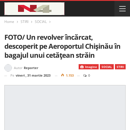
Home
STIRI
SOCIAL
FOTO/ Un revolver încărcat,
descoperit pe Aeroportul Chișinău în
bagajul unui cetățean străin
Imagine
SOCIAL
STIRI
Autor
Reporter
Pe
vineri , 31 martie 2023
1.153
0