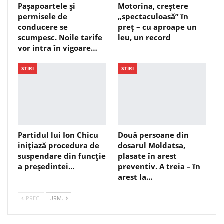
Pașapoartele și
Motorina, creștere
permisele de
„spectaculoasă” în
conducere se
preț – cu aproape un
scumpesc. Noile tarife
leu, un record
vor intra în vigoare…
STIRI
STIRI
Partidul lui Ion Chicu
Două persoane din
inițiază procedura de
dosarul Moldatsa,
suspendare din funcție
plasate în arest
a președintei…
preventiv. A treia – în
arest la…
PREC.
URM.