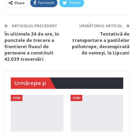
Facebook
Twitter
Share
Facebook Messenger
OK.ru
VK
Telegram
WhatsApp
Viber
ARTICOLUL PRECEDENT
URMĂTORUL ARTICOL
În ultimele 24 de ore, în
Tentativă de
punctele de trecere a
transportare a pastilelor
frontierei fluxul de
psihotrope, deconspirată
persoane a constituit
de vameși, la Lipcani
42.039 traversări
Urmărește și
STIRI
STIRI