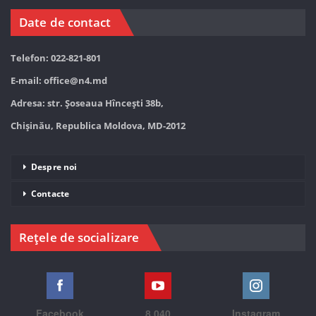
Date de contact
Telefon: 022-821-801
E-mail:
office@n4.md
Adresa: str. Șoseaua Hînceşti 38b,
Chișinău, Republica Moldova, MD-2012
Despre noi
Contacte
Rețele de socializare
Facebook
8,040
Instagram