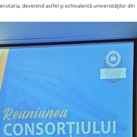
sitaria, devenind astfel și echivalentă universităților din