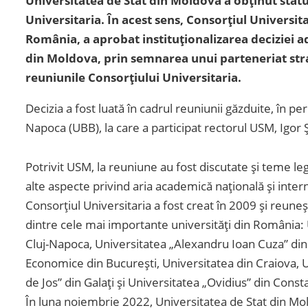
Universitatea de Stat din Moldova a obținut statu
Universitaria. În acest sens, Consorțiul Universit
România, a aprobat instituționalizarea deciziei ad
din Moldova, prin semnarea unui parteneriat stra
reuniunile Consorțiului Universitaria.
Decizia a fost luată în cadrul reuniunii găzduite, în p
Napoca (UBB), la care a participat rectorul USM, Igor 
Potrivit USM, la reuniune au fost discutate și teme lega
alte aspecte privind aria academică națională și inter
Consorțiul Universitaria a fost creat în 2009 și reuneș
dintre cele mai importante universități din România: 
Cluj-Napoca, Universitatea „Alexandru Ioan Cuza” din 
Economice din București, Universitatea din Craiova, U
de Jos” din Galați și Universitatea „Ovidius” din Const
În luna noiembrie 2022, Universitatea de Stat din Mold