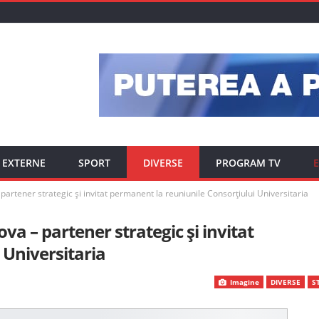
EXTERNE
SPORT
DIVERSE
PROGRAM TV
E
artener strategic și invitat permanent la reuniunile Consorțiului Universitaria
a – partener strategic și invitat
 Universitaria
Imagine
DIVERSE
ST