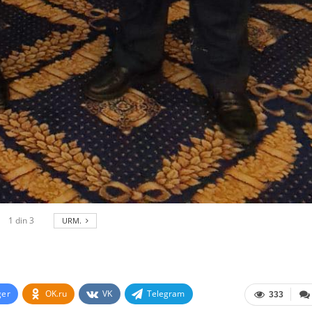
1
din
3
URM.
ger
OK.ru
VK
Telegram
333