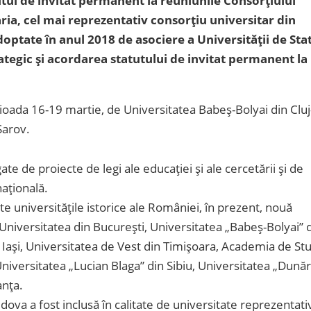
tul de invitat permanent la reuniunile Consorțiului
aria, cel mai reprezentativ consorțiu universitar din
optate în anul 2018 de asociere a Universității de Sta
tegic și acordarea statutului de invitat permanent la
erioada 16-19 martie, de Universitatea Babeș-Bolyai din Cluj
Șarov.
te de proiecte de legi ale educației și ale cercetării și de
națională.
te universitățile istorice ale României, în prezent, nouă
Universitatea din București, Universitatea „Babeș-Bolyai” 
Iași, Universitatea de Vest din Timișoara, Academia de Stu
niversitatea „Lucian Blaga” din Sibiu, Universitatea „Dună
anța.
ova a fost inclusă în calitate de universitate reprezentati