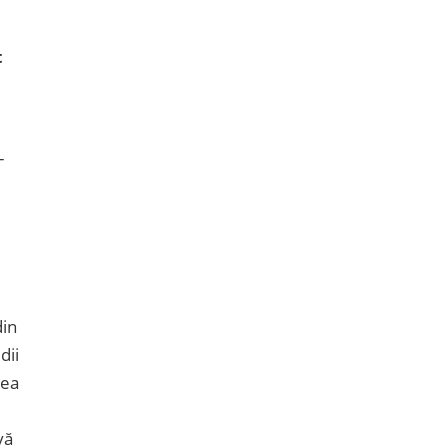
t
-
din
dii
rea
vă