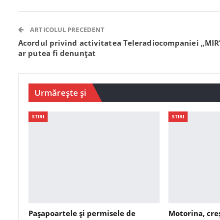
ARTICOLUL PRECEDENT
Acordul privind activitatea Teleradiocompaniei „MIR
ar putea fi denunțat
Urmărește și
STIRI
STIRI
Pașapoartele și permisele de
Motorina, cre