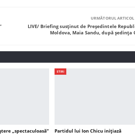
URMĂTORUL ARTICOL
”
LIVE/ Briefing susținut de Președintele Republi
Moldova, Maia Sandu, după ședința 
STIRI
ștere „spectaculoasă”
Partidul lui Ion Chicu inițiază