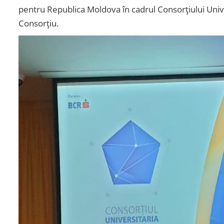
pentru Republica Moldova în cadrul Consorțiului Univer
Consorțiu.