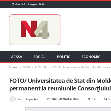
sâmbătă , 8 august 2026
ACASĂ
SOCIAL
POLITIC
ECONOMIC
Home
STIRI
DIVERSE
FOTO/ Universitatea de Stat din Moldova – p
FOTO/ Universitatea de Stat din Moldov
permanent la reuniunile Consorțiului
Pe
luni , 20 martie 2023
333
0
Autor
Reporter