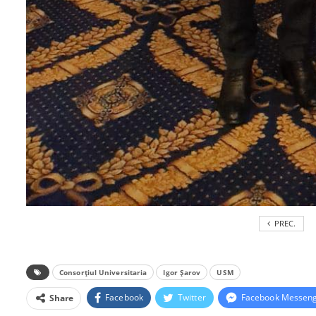
PREC.
Consorțiul Universitaria
Igor Șarov
USM
Facebook
Twitter
Facebook Messen
Share