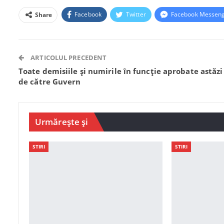
Facebook
Twitter
Facebook Messen
Share
ARTICOLUL PRECEDENT
Toate demisiile și numirile în funcție aprobate astăzi
de către Guvern
Urmărește și
STIRI
STIRI