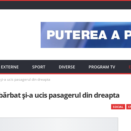
EXTERNE
SPORT
DIVERSE
PROGRAM TV
E
 și-a ucis pasagerul din dreapta
bărbat și-a ucis pasagerul din dreapta
SOCIAL
ST