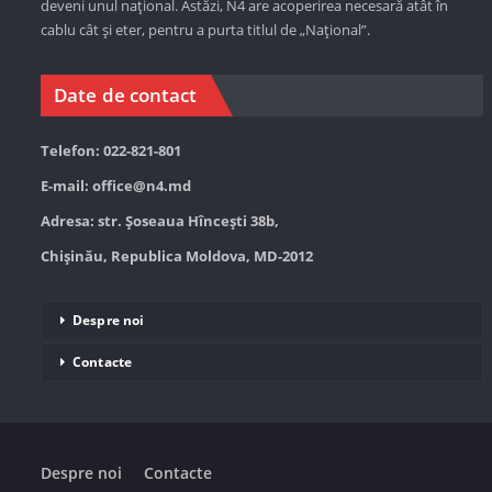
deveni unul național. Astăzi,
N4 are acoperirea necesară atât în
cablu cât și eter, pentru a purta titlul de „Național”.
Date de contact
Telefon: 022-821-801
E-mail:
office@n4.md
Adresa: str. Șoseaua Hînceşti 38b,
Chișinău, Republica Moldova, MD-2012
Despre noi
Contacte
Despre noi
Contacte