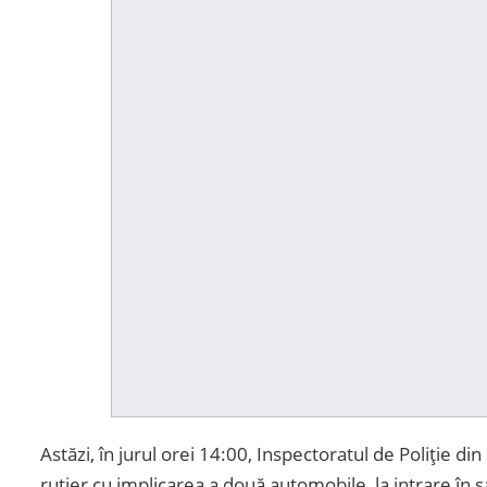
Astăzi, în jurul orei 14:00, Inspectoratul de Poliție 
rutier cu implicarea a două automobile, la intrare în s