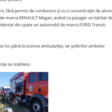
e ani, fără permis de conducere și cu o concentrație de alcoo
lui de marca RENAULT Megan, având ca pasager un bărbat d
accidentat din spate un automobil de marca FORD Transit,
e loc până la sosirea ambulanței, iar șoferilor ambelor
anțe se stabilesc.