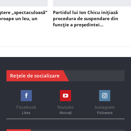
ștere „spectaculoasă”
Partidul lui Ion Chicu inițiază
aproape un leu, un
procedura de suspendare din
funcție a președintei…
Rețele de socializare
Facebook
Youtube
Instagram
Likes
Abonați
Followers