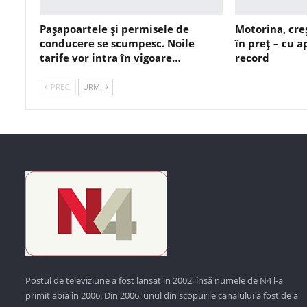
Pașapoartele și permisele de
Motorina, cre
conducere se scumpesc. Noile
în preț – cu 
tarife vor intra în vigoare…
record
PREC.
URM.
Postul de televiziune a fost lansat in 2002, însă numele de N4 l-a
primit abia în 2006. Din 2006, unul din scopurile canalului a fost de a