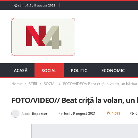
sâmbătă , 8 august 2026
ACASĂ
SOCIAL
POLITIC
ECONOMIC
Home
STIRI
SOCIAL
FOTO/VIDEO// Beat criță la volan, un bărbat
FOTO/VIDEO// Beat criță la volan, un 
Pe
luni , 9 august 2021
1.098
0
Autor
Reporter