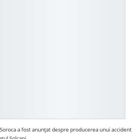
din Soroca a fost anunțat despre producerea unui accident
atul Șolcani.