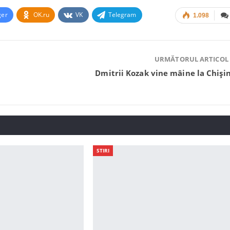
ger
OK.ru
VK
Telegram
1.098
URMĂTORUL ARTICOL
Dmitrii Kozak vine mâine la Chiși
STIRI