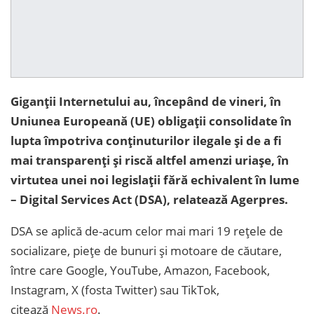
Giganții Internetului au, începând de vineri, în
Uniunea Europeană (UE) obligații consolidate în
lupta împotriva conținuturilor ilegale și de a fi
mai transparenți și riscă altfel amenzi uriașe, în
virtutea unei noi legislații fără echivalent în lume
– Digital Services Act (DSA), relatează Agerpres.
DSA se aplică de-acum celor mai mari 19 rețele de
socializare, piețe de bunuri și motoare de căutare,
între care Google, YouTube, Amazon, Facebook,
Instagram, X (fosta Twitter) sau TikTok,
citează
News.ro
.