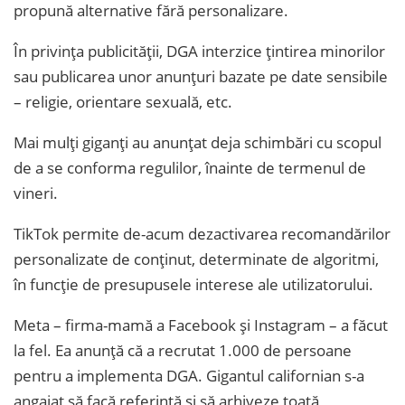
propună alternative fără personalizare.
În privința publicității, DGA interzice țintirea minorilor
sau publicarea unor anunțuri bazate pe date sensibile
– religie, orientare sexuală, etc.
Mai mulți giganți au anunțat deja schimbări cu scopul
de a se conforma regulilor, înainte de termenul de
vineri.
TikTok permite de-acum dezactivarea recomandărilor
personalizate de conținut, determinate de algoritmi,
în funcție de presupusele interese ale utilizatorului.
Meta – firma-mamă a Facebook și Instagram – a făcut
la fel. Ea anunță că a recrutat 1.000 de persoane
pentru a implementa DGA. Gigantul californian s-a
angajat să facă referință și să arhiveze toată