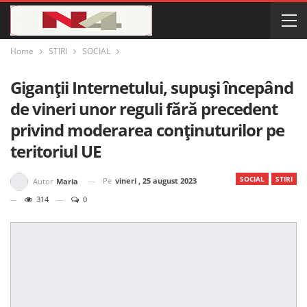
Home
STIRI
SOCIAL
Giganții Internetului, supuși începând
de vineri unor reguli fără precedent
privind moderarea conținuturilor pe
teritoriul UE
SOCIAL
STIRI
Pe
vineri , 25 august 2023
Autor
Maria
314
0