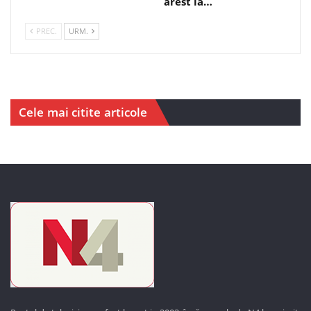
arest la…
PREC.
URM.
Cele mai citite articole