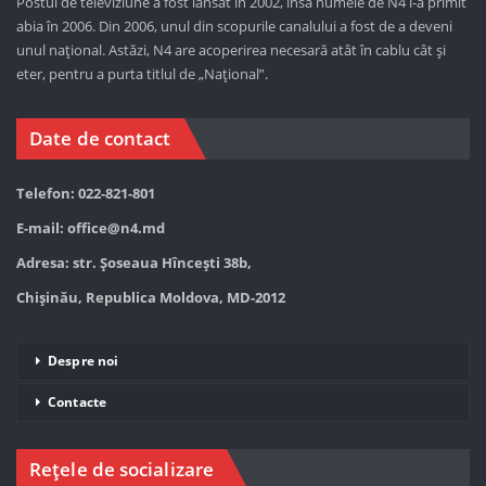
Postul de televiziune a fost lansat in 2002, însă numele de N4 l-a primit
abia în 2006. Din 2006, unul din scopurile canalului a fost de a deveni
unul național. Astăzi,
N4 are acoperirea necesară atât în cablu cât și
eter, pentru a purta titlul de „Național”.
Date de contact
Telefon: 022-821-801
E-mail:
office@n4.md
Adresa: str. Șoseaua Hînceşti 38b,
Chișinău, Republica Moldova, MD-2012
Despre noi
Contacte
Rețele de socializare