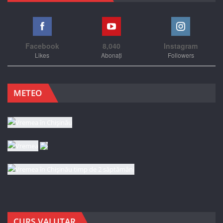
Facebook
8,040
Instagram
Likes
Abonați
Followers
METEO
CURS VALUTAR