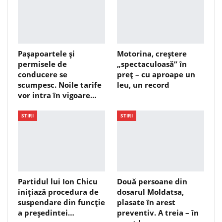
Pașapoartele și
Motorina, creștere
permisele de
„spectaculoasă” în
conducere se
preț – cu aproape un
scumpesc. Noile tarife
leu, un record
vor intra în vigoare…
STIRI
STIRI
Partidul lui Ion Chicu
Două persoane din
inițiază procedura de
dosarul Moldatsa,
suspendare din funcție
plasate în arest
a președintei…
preventiv. A treia – în