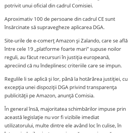
potrivit unui oficial din cadrul Comisiei.
Aproximativ 100 de persoane din cadrul CE sunt
însărcinate să supravegheze aplicarea DGA.
Site-urile de e-comerț Amazon și Zalando, care se află
între cele 19 „platforme foarte mari” supuse noilor
reguli, au făcut recursuri în justiția europeană,
apreciind că nu îndeplinesc criteriile care se impun.
Regulile li se aplică și lor, până la hotărârea justiției, cu
excepția unei dispoziții DGA privind transparența
publicității pe Amazon, anunță Comisia.
În general însă, majoritatea schimbărilor impuse prin
această legislație nu vor fi vizibile imediat
utilizatorului, multe dintre ele având loc în culise, în