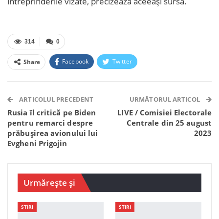
întreprinderile vizate, precizează aceeași sursă.
314
0
Facebook
Twitter
Share
Facebook Messenger
OK.ru
VK
Telegram
WhatsApp
Viber
ARTICOLUL PRECEDENT
URMĂTORUL ARTICOL
Rusia îl critică pe Biden
LIVE / Comisiei Electorale
pentru remarci despre
Centrale din 25 august
prăbuşirea avionului lui
2023
Evgheni Prigojin
Urmărește și
STIRI
STIRI