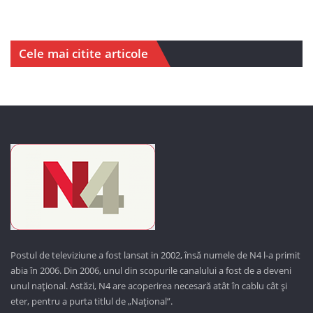
Cele mai citite articole
Postul de televiziune a fost lansat in 2002, însă numele de N4 l-a primit
abia în 2006. Din 2006, unul din scopurile canalului a fost de a deveni
unul național. Astăzi,
N4 are acoperirea necesară atât în cablu cât și
eter, pentru a purta titlul de „Național”.