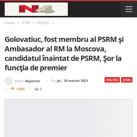
Home
STIRI
POLITIC
Golovatiuc, fost membru al PSRM și
Ambasador al RM la Moscova,
candidatul înaintat de PSRM, Șor la
funcția de premier
POLITIC
STIRI
Pe
joi , 18 martie 2021
Autor
Reporter
1.824
0