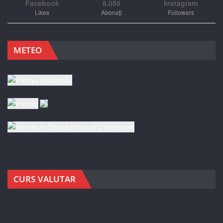
Facebook
8,050
Instagram
Likes
Abonați
Followers
METEO
CURS VALUTAR