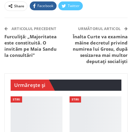
Facebook
Twitter
Share
Facebook Messenger
OK.ru
VK
Telegram
WhatsApp
Viber
ARTICOLUL PRECEDENT
URMĂTORUL ARTICOL
Furculiță: „Majoritatea
Înalta Curte va examina
este constituită. O
mâine decretul privind
invităm pe Maia Sandu
numirea lui Grosu, după
la consultări”
sesizarea mai multor
deputați socialiști
Urmărește și
STIRI
STIRI