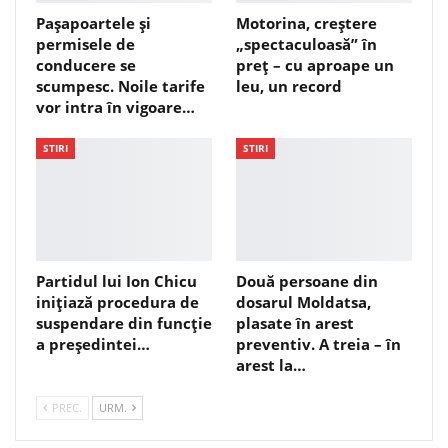
Pașapoartele și
Motorina, creștere
permisele de
„spectaculoasă” în
conducere se
preț – cu aproape un
scumpesc. Noile tarife
leu, un record
vor intra în vigoare…
STIRI
STIRI
Partidul lui Ion Chicu
Două persoane din
inițiază procedura de
dosarul Moldatsa,
suspendare din funcție
plasate în arest
a președintei…
preventiv. A treia – în
arest la…
PREC.
URM.