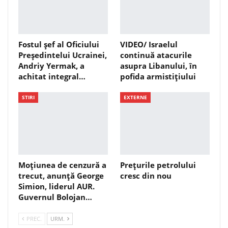
Fostul șef al Oficiului
VIDEO/ Israelul
Președintelui Ucrainei,
continuă atacurile
Andriy Yermak, a
asupra Libanului, în
achitat integral…
pofida armistițiului
STIRI
EXTERNE
Moțiunea de cenzură a
Prețurile petrolului
trecut, anunță George
cresc din nou
Simion, liderul AUR.
Guvernul Bolojan…
PREC.
URM.