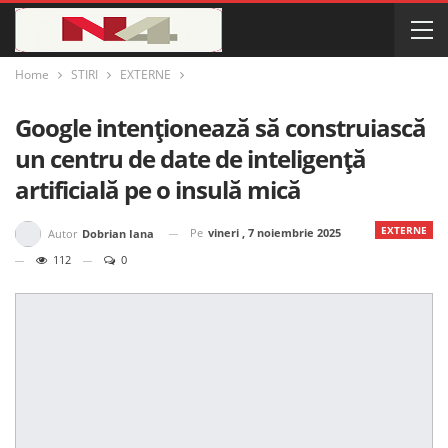
Home
STIRI
EXTERNE
Google intenționează să construiască
un centru de date de inteligență
artificială pe o insulă mică
EXTERNE
Pe
vineri , 7 noiembrie 2025
Autor
Dobrian Iana
112
0