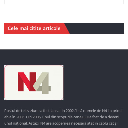
Cele mai citite articole
Postul de televiziune a fost lansat in 2002, însă numele de N4 l-a primit
abia în 2006. Din 2006, unul din scopurile canalului a fost de a deveni
unul național. Astăzi,
N4 are acoperirea necesară atât în cablu cât și