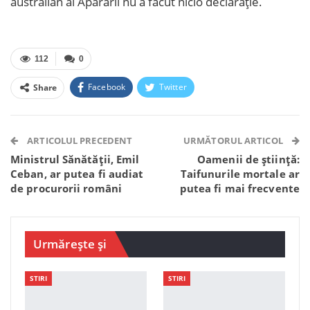
australian al Apărării nu a făcut nicio declarație.
112
0
Facebook
Twitter
Share
Facebook Messenger
OK.ru
VK
Telegram
WhatsApp
Viber
ARTICOLUL PRECEDENT
URMĂTORUL ARTICOL
Ministrul Sănătății, Emil
Oamenii de știință:
Ceban, ar putea fi audiat
Taifunurile mortale ar
de procurorii români
putea fi mai frecvente
Urmărește și
STIRI
STIRI