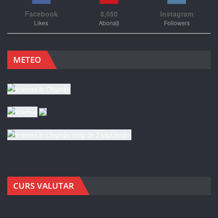
Facebook
8,050
Instagram
Likes
Abonați
Followers
METEO
CURS VALUTAR