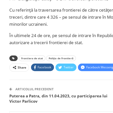
Cu referință la traversarea frontierei de către cetăț
treceri, dintre care 4 326 – pe sensul de intrare în M
minorilor ucraineni.
În ultimele 24 de ore, pe sensul de intrare în Republ
autorizare a trecerii frontierei de stat.
Frontiera de stat
Poliția de Frontieră
Facebook
Twitter
Facebook Messen
Share
ARTICOLUL PRECEDENT
Puterea a Patra, din 11.04.2023, cu participarea lui
Victor Parlicov