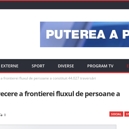
EXTERNE
SPORT
DIVERSE
PROGRAM TV
E
 a frontierei fluxul de persoane a constituit 44.027 traversări
recere a frontierei fluxul de persoane a
SOCIAL
ST
0