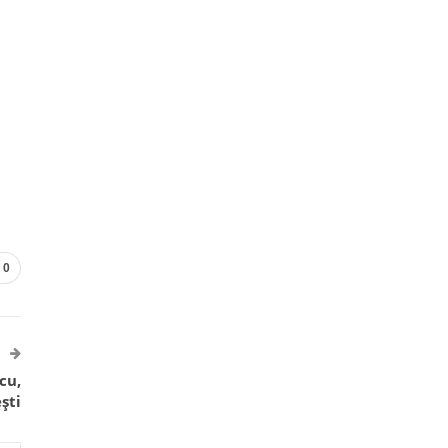
0
cu,
ști