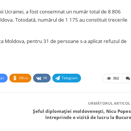
enii Ucrainei, a fost consemnat un număr total de 8 806
oldova. Totodată, numărul de 1 175 au constituit trecerile
ica Moldova, pentru 31 de persoane s-a aplicat refuzul de
ger
OK.ru
VK
Telegram
362
URMĂTORUL ARTICOL
Șeful diplomației moldovenești, Nicu Popes
întreprinde o vizită de lucru la Bucure