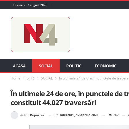
vineri , 7 august 2026
ACASĂ
SOCIAL
POLITIC
ECONOMIC
Home
STIRI
SOCIAL
În ultimele 24 de ore, în punctele de trecere
În ultimele 24 de ore, în punctele de t
constituit 44.027 traversări
Pe
miercuri , 12 aprilie 2023
362
Autor
Reporter