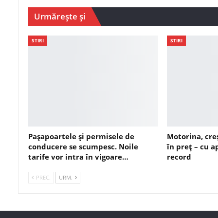
Urmărește și
STIRI
STIRI
Pașapoartele și permisele de
Motorina, cre
conducere se scumpesc. Noile
în preț – cu 
tarife vor intra în vigoare…
record
PREC.
URM.