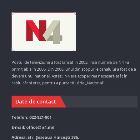
Postul de televiziune a fost lansat in 2002, însă numele de N4 l-a
primit abia în 2006. Din 2006, unul din scopurile canalului a fost de a
deveni unul național. Astăzi,
N4 are acoperirea necesară atât în
cablu cât și eter, pentru a purta titlul de „Național”.
Date de contact
Telefon: 022-821-801
E-mail:
office@n4.md
Adresa: str. Șoseaua Hînceşti 38b,