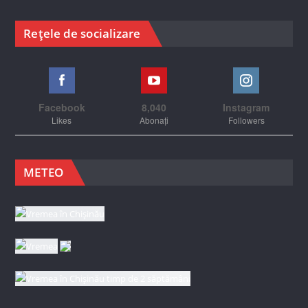
Rețele de socializare
Facebook
8,040
Instagram
Likes
Abonați
Followers
METEO