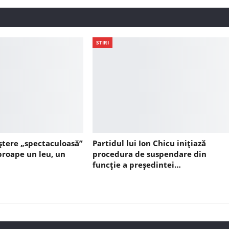
STIRI
ștere „spectaculoasă”
Partidul lui Ion Chicu inițiază
aproape un leu, un
procedura de suspendare din
funcție a președintei…