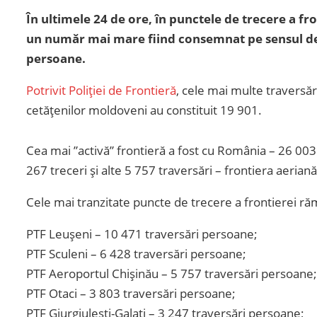
În ultimele 24 de ore, în punctele de trecere a fro
un număr mai mare fiind consemnat pe sensul de 
persoane.
Potrivit Poliției de Frontieră
, cele mai multe traversări
cetățenilor moldoveni au constituit 19 901.
Cea mai ”activă” frontieră a fost cu România – 26 003
267 treceri și alte 5 757 traversări – frontiera aeriană
Cele mai tranzitate puncte de trecere a frontierei răm
PTF Leușeni – 10 471 traversări persoane;
PTF Sculeni – 6 428 traversări persoane;
PTF Aeroportul Chișinău – 5 757 traversări persoane;
PTF Otaci – 3 803 traversări persoane;
PTF Giurgiulești-Galați – 3 247 traversări persoane;