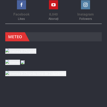
Facebook
8,040
Instagram
Likes
Abonați
Followers
METEO