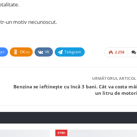
talitate.
intr-un motiv necunoscut.
ger
OK.ru
VK
Telegram
2.258
URMĂTORUL ARTICOL
Benzina se ieftinește cu încă 3 bani. Cât va costa mâ
un litru de motor
STIRI