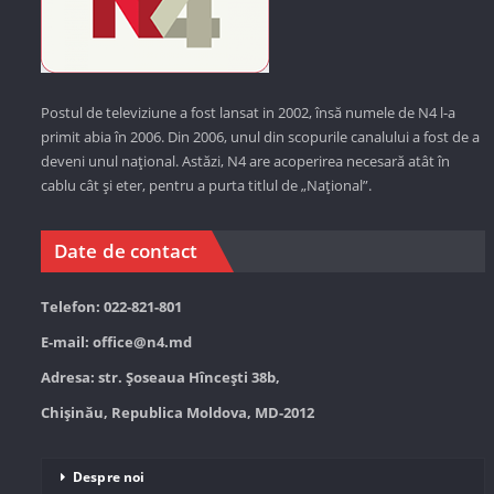
Postul de televiziune a fost lansat in 2002, însă numele de N4 l-a
primit abia în 2006. Din 2006, unul din scopurile canalului a fost de a
deveni unul național. Astăzi,
N4 are acoperirea necesară atât în
cablu cât și eter, pentru a purta titlul de „Național”.
Date de contact
Telefon: 022-821-801
E-mail:
office@n4.md
Adresa: str. Șoseaua Hînceşti 38b,
Chișinău, Republica Moldova, MD-2012
Despre noi