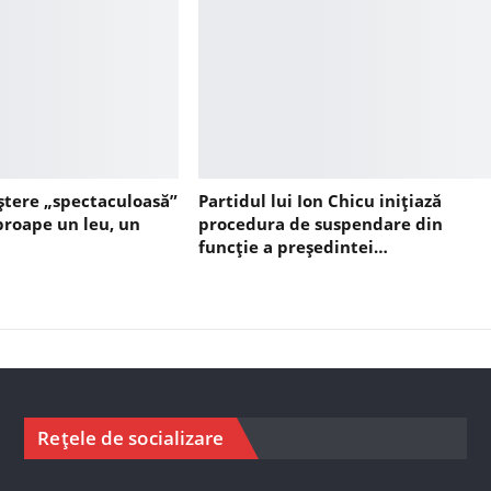
ștere „spectaculoasă”
Partidul lui Ion Chicu inițiază
aproape un leu, un
procedura de suspendare din
funcție a președintei…
Rețele de socializare