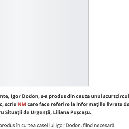
dinte, Igor Dodon, s-a produs din cauza unui scurtcircui
c, scrie
NM
care face referire la informațiile livrate d
u Situații de Urgență, Liliana Pușcașu.
rodus în curtea casei lui Igor Dodon, fiind necesară