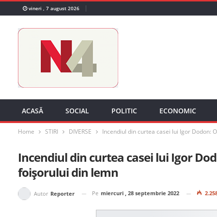
vineri , 7 august 2026
ACASĂ
SOCIAL
POLITIC
ECONOMIC
Home
STIRI
DIVERSE
Incendiul din curtea casei lui Igor Dodon: O
Incendiul din curtea casei lui Igor Dod
foișorului din lemn
Pe
miercuri , 28 septembrie 2022
2.25
Autor
Reporter