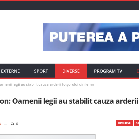
EXTERNE
SPORT
DIVERSE
PROGRAM TV
E
amenii legii au stabilit cauza arderii foișorului din lemn
on: Oamenii legii au stabilit cauza arderii
DIVERSE
ST
8
0