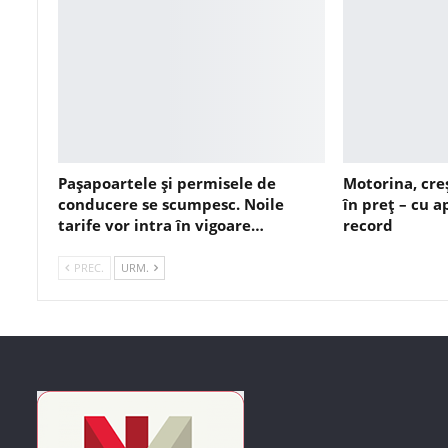
Pașapoartele și permisele de
Motorina, cre
conducere se scumpesc. Noile
în preț – cu 
tarife vor intra în vigoare…
record
PREC.
URM.