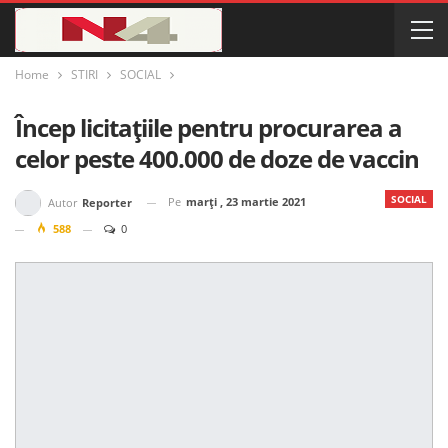
Home
STIRI
SOCIAL
Încep licitațiile pentru procurarea a
celor peste 400.000 de doze de vaccin
SOCIAL
Pe
marți , 23 martie 2021
Autor
Reporter
588
0