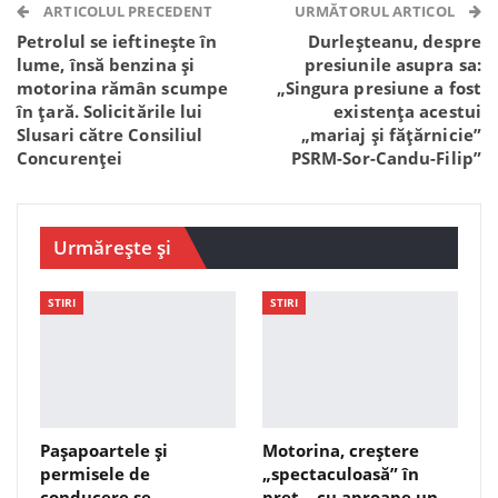
Telegram
WhatsApp
Viber
ARTICOLUL PRECEDENT
URMĂTORUL ARTICOL
Petrolul se ieftinește în
Durleșteanu, despre
lume, însă benzina și
presiunile asupra sa:
motorina rămân scumpe
„Singura presiune a fost
în țară. Solicitările lui
existența acestui
Slusari către Consiliul
„mariaj și fățărnicie”
Concurenței
PSRM-Sor-Candu-Filip”
Urmărește și
STIRI
STIRI
Pașapoartele și
Motorina, creștere
permisele de
„spectaculoasă” în
conducere se
preț – cu aproape un