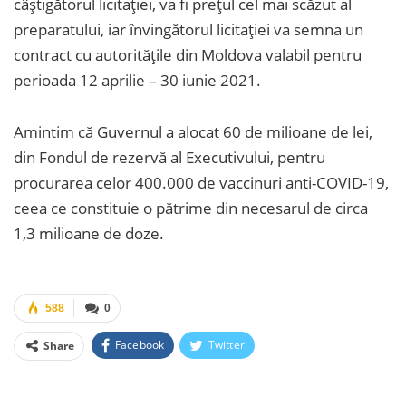
câștigătorul licitației, va fi prețul cel mai scăzut al
preparatului, iar învingătorul licitației va semna un
contract cu autoritățile din Moldova valabil pentru
perioada 12 aprilie – 30 iunie 2021.
Amintim că Guvernul a alocat 60 de milioane de lei,
din Fondul de rezervă al Executivului, pentru
procurarea celor 400.000 de vaccinuri anti-COVID-19,
ceea ce constituie o pătrime din necesarul de circa
1,3 milioane de doze.
588
0
Facebook
Twitter
Share
Facebook Messenger
OK.ru
VK