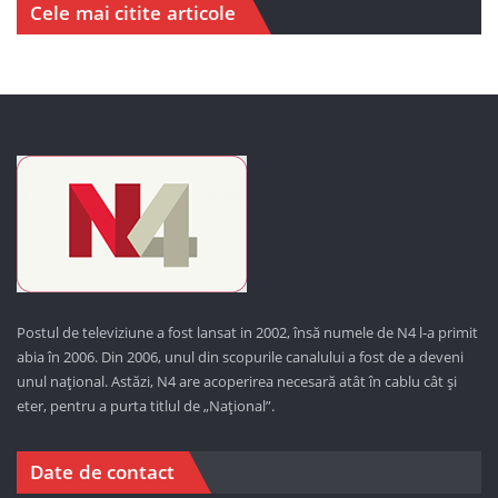
Cele mai citite articole
Postul de televiziune a fost lansat in 2002, însă numele de N4 l-a primit
abia în 2006. Din 2006, unul din scopurile canalului a fost de a deveni
unul național. Astăzi,
N4 are acoperirea necesară atât în cablu cât și
eter, pentru a purta titlul de „Național”.
Date de contact