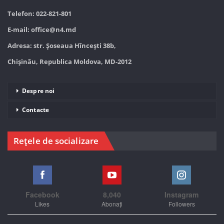
Telefon: 022-821-801
E-mail:
office@n4.md
Adresa: str. Șoseaua Hînceşti 38b,
Chișinău, Republica Moldova, MD-2012
Despre noi
Contacte
Rețele de socializare
Facebook
8,040
Instagram
Likes
Abonați
Followers