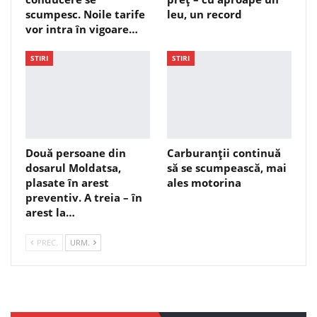
scumpesc. Noile tarife
leu, un record
vor intra în vigoare…
STIRI
STIRI
Două persoane din
Carburanții continuă
dosarul Moldatsa,
să se scumpească, mai
plasate în arest
ales motorina
preventiv. A treia – în
arest la…
PREC.
URM.