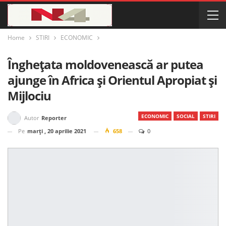
Home
STIRI
ECONOMIC
Înghețata moldovenească ar putea
ajunge în Africa și Orientul Apropiat și
Mijlociu
ECONOMIC
SOCIAL
STIRI
Autor
Reporter
Pe
marți , 20 aprilie 2021
658
0