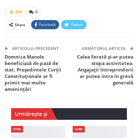
658
0
Facebook
Twitter
Share
Facebook Messenger
OK.ru
VK
Telegram
WhatsApp
Viber
ARTICOLUL PRECEDENT
URMĂTORUL ARTICOL
Domnica Manole
Calea Ferată și-ar putea
beneficiază de pază de
stopa activitatea.
stat. Președintele Curții
Angajații întreprinderii
Constituționale ar fi
ar putea intra în grevă
primit mai multe
generală
amenințări
Urmărește și
STIRI
STIRI