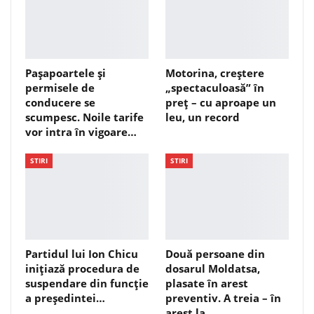
Pașapoartele și
Motorina, creștere
permisele de
„spectaculoasă” în
conducere se
preț – cu aproape un
scumpesc. Noile tarife
leu, un record
vor intra în vigoare…
STIRI
STIRI
Partidul lui Ion Chicu
Două persoane din
inițiază procedura de
dosarul Moldatsa,
suspendare din funcție
plasate în arest
a președintei…
preventiv. A treia – în
arest la…