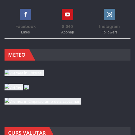
Facebook
8,040
Instagram
Likes
Abonați
Followers
METEO
CURS VALUTAR