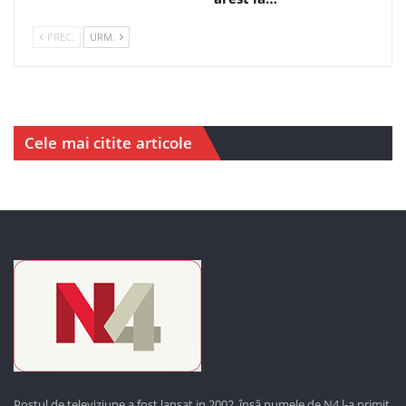
PREC.
URM.
Cele mai citite articole
Postul de televiziune a fost lansat in 2002, însă numele de N4 l-a primit