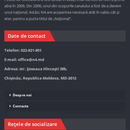
abia în 2006. Din 2006, unul din scopurile canalului a fost de a deveni
unul național. Astăzi,
N4 are acoperirea necesară atât în cablu cât și
eter, pentru a purta titlul de „Național”.
Date de contact
Telefon: 022-821-801
E-mail:
office@n4.md
Adresa: str. Șoseaua Hînceşti 38b,
Chișinău, Republica Moldova, MD-2012
Despre noi
Contacte
Rețele de socializare