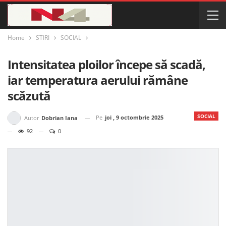
Home
STIRI
SOCIAL
Intensitatea ploilor începe să scadă,
iar temperatura aerului rămâne
scăzută
SOCIAL
Pe
joi , 9 octombrie 2025
Autor
Dobrian Iana
92
0