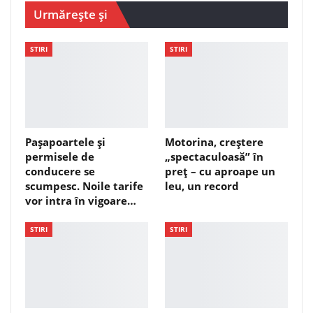
Urmărește și
STIRI
STIRI
Pașapoartele și
Motorina, creștere
permisele de
„spectaculoasă” în
conducere se
preț – cu aproape un
scumpesc. Noile tarife
leu, un record
vor intra în vigoare…
STIRI
STIRI