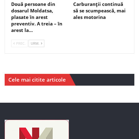
Două persoane din
Carburanții continuă
dosarul Moldatsa,
să se scumpească, mai
plasate în arest
ales motorina
preventiv. A treia – în
arest la…
PREC.
URM.
Cele mai citite articole