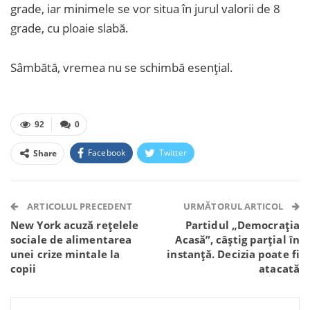
grade, iar minimele se vor situa în jurul valorii de 8
grade, cu ploaie slabă.
Sâmbătă, vremea nu se schimbă esențial.
92
0
Facebook
Twitter
Share
Facebook Messenger
OK.ru
VK
Telegram
WhatsApp
Viber
ARTICOLUL PRECEDENT
URMĂTORUL ARTICOL
New York acuză rețelele
Partidul „Democrația
sociale de alimentarea
Acasă”, câștig parțial în
unei crize mintale la
instanță. Decizia poate fi
copii
atacată