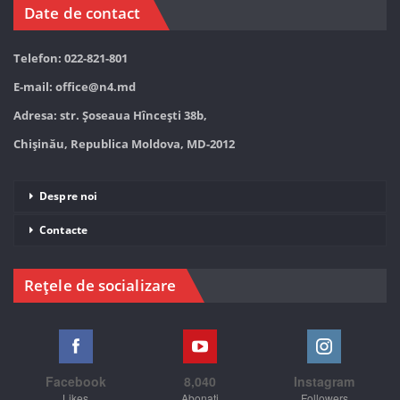
Date de contact
Telefon: 022-821-801
E-mail:
office@n4.md
Adresa: str. Șoseaua Hînceşti 38b,
Chișinău, Republica Moldova, MD-2012
Despre noi
Contacte
Rețele de socializare
Facebook
8,040
Instagram
Likes
Abonați
Followers