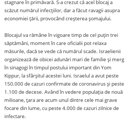
stagnare în primăvară. S-a crezut că acel blocaj a
scăzut numărul infecțiilor, dar a făcut ravagii asupra
economiei țării, provocând creșterea șomajului.
Blocajul va rămâne în vigoare timp de cel puțin trei
săptămâni, moment în care oficialii pot relaxa
măsurile, dacă se vede că numărul scade. Israelienii
organizează de obicei adunări mari de familie și merg
în sinagogi în timpul postului important din Yom
Kippur, la sfârșitul acestei luni. Israelul a avut peste
150.000 de cazuri confirmate de coronavirus și peste
1.100 de decese. Având în vedere populația de nouă
milioane, țara are acum unul dintre cele mai grave
focare din lume, cu peste 4.000 de cazuri zilnice de
infectare.