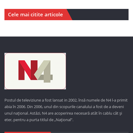
Cele mai citite articole
Postul de televiziune a fost lansat in 2002, însă numele de N4 l-a primit
abia în 2006. Din 2006, unul din scopurile canalului a fost de a deveni
unul național. Astăzi,
N4 are acoperirea necesară atât în cablu cât și
eter, pentru a purta titlul de „Național”.