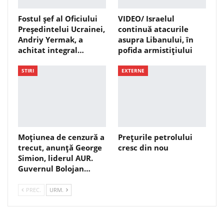
Fostul șef al Oficiului
VIDEO/ Israelul
Președintelui Ucrainei,
continuă atacurile
Andriy Yermak, a
asupra Libanului, în
achitat integral…
pofida armistițiului
STIRI
EXTERNE
Moțiunea de cenzură a
Prețurile petrolului
trecut, anunță George
cresc din nou
Simion, liderul AUR.
Guvernul Bolojan…
PREC.
URM.