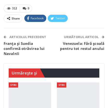
312
0
Facebook
Twitter
Share
Facebook Messenger
OK.ru
VK
Telegram
WhatsApp
Viber
ARTICOLUL PRECEDENT
URMĂTORUL ARTICOL
Franța și Suedia
Venezuela: Fără școală
confirmă otrăvirea lui
pentru tot restul anului
Navalnîi
Urmărește și
STIRI
STIRI