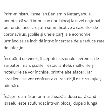
Prim-ministrul israelian Benjamin Netanyahu a
anunțat că va fi impus un nou blocaj la nivel național
pe fondul unei creșteri semnificative a cazurilor de
coronavirus, școlile și unele părți ale economiei
urmând să se închidă într-o încercare de a reduce rata
de infecție.
Începând de vineri, începutul sezonului evreiesc de
sărbători mari, școlile, restaurantele, mall-urile și
hotelurile se vor închide, printre alte afaceri, iar
israelienii se vor confrunta cu restricții de circulație și
adunări.
Înăsprirea măsurilor marchează a doua oară când
Israelul este scufundat într-un blocaj, după o lungă