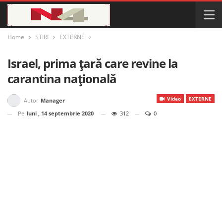
Home
STIRI
EXTERNE
Israel, prima țară care revine la
carantina națională
Video
EXTERNE
Autor
Manager
Pe
luni , 14 septembrie 2020
312
0