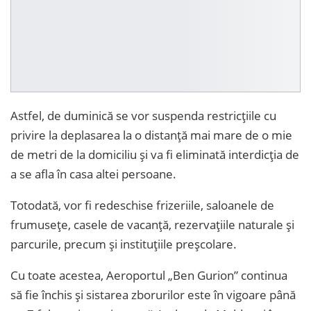
Astfel, de duminică se vor suspenda restricțiile cu
privire la deplasarea la o distanță mai mare de o mie
de metri de la domiciliu și va fi eliminată interdicția de
a se afla în casa altei persoane.
Totodată, vor fi redeschise frizeriile, saloanele de
frumusețe, casele de vacanță, rezervațiile naturale și
parcurile, precum și instituțiile preșcolare.
Cu toate acestea, Aeroportul „Ben Gurion” continua
să fie închis și sistarea zborurilor este în vigoare până