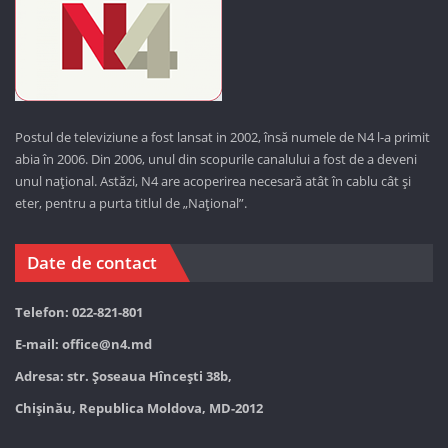
Postul de televiziune a fost lansat in 2002, însă numele de N4 l-a primit
abia în 2006. Din 2006, unul din scopurile canalului a fost de a deveni
unul național. Astăzi,
N4 are acoperirea necesară atât în cablu cât și
eter, pentru a purta titlul de „Național”.
Date de contact
Telefon: 022-821-801
E-mail:
office@n4.md
Adresa: str. Șoseaua Hînceşti 38b,
Chișinău, Republica Moldova, MD-2012