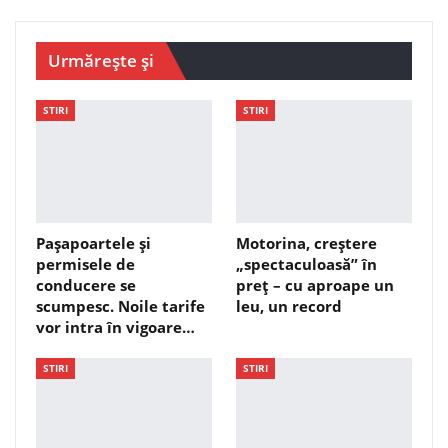
Urmărește și
STIRI
STIRI
Pașapoartele și
Motorina, creștere
permisele de
„spectaculoasă” în
conducere se
preț – cu aproape un
scumpesc. Noile tarife
leu, un record
vor intra în vigoare…
STIRI
STIRI