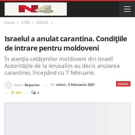
Home
STIRI
SOCIAL
Israelul a anulat carantina. Condițiile
de intrare pentru moldoveni
În atenția cetățenilor moldoveni din Israel!
Autoritățile de la Ierusalim au decis anularea
carantinei, începând cu 7 februarie.
SOCIAL
Pe
vineri , 5 februarie 2021
Autor
Reporter
911
0