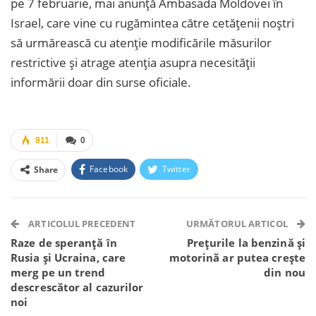
pe 7 februarie, mai anunță Ambasada Moldovei în
Israel, care vine cu rugămintea către cetățenii noștri
să urmărească cu atenție modificările măsurilor
restrictive și atrage atenția asupra necesității
informării doar din surse oficiale.
911
0
Facebook
Twitter
Share
Facebook Messenger
OK.ru
VK
Telegram
WhatsApp
Viber
ARTICOLUL PRECEDENT
URMĂTORUL ARTICOL
Raze de speranță în
Prețurile la benzină și
Rusia și Ucraina, care
motorină ar putea crește
merg pe un trend
din nou
descrescător al cazurilor
noi