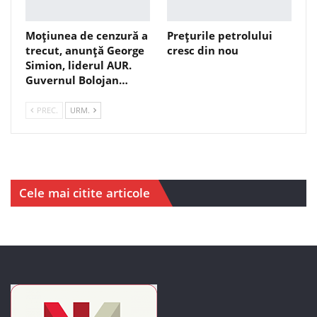
Moțiunea de cenzură a
Prețurile petrolului
trecut, anunță George
cresc din nou
Simion, liderul AUR.
Guvernul Bolojan…
PREC.
URM.
Cele mai citite articole