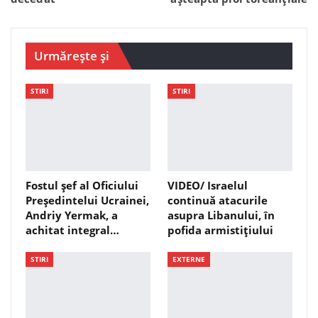
Urmărește și
STIRI
STIRI
Fostul șef al Oficiului
VIDEO/ Israelul
Președintelui Ucrainei,
continuă atacurile
Andriy Yermak, a
asupra Libanului, în
achitat integral…
pofida armistițiului
STIRI
EXTERNE