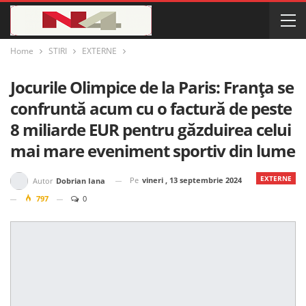
Home
STIRI
EXTERNE
Jocurile Olimpice de la Paris: Franța se
confruntă acum cu o factură de peste
8 miliarde EUR pentru găzduirea celui
mai mare eveniment sportiv din lume
EXTERNE
Pe
vineri , 13 septembrie 2024
Autor
Dobrian Iana
797
0