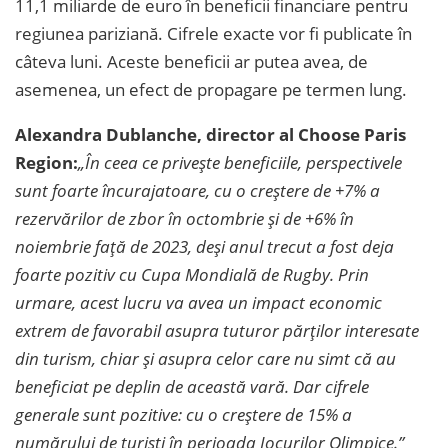
11,1 miliarde de euro în beneficii financiare pentru
regiunea pariziană. Cifrele exacte vor fi publicate în
câteva luni. Aceste beneficii ar putea avea, de
asemenea, un efect de propagare pe termen lung.
Alexandra Dublanche, director al Choose Paris
Region:
„În ceea ce privește beneficiile, perspectivele
sunt foarte încurajatoare, cu o creștere de +7% a
rezervărilor de zbor în octombrie și de +6% în
noiembrie față de 2023, deși anul trecut a fost deja
foarte pozitiv cu Cupa Mondială de Rugby. Prin
urmare, acest lucru va avea un impact economic
extrem de favorabil asupra tuturor părților interesate
din turism, chiar și asupra celor care nu simt că au
beneficiat pe deplin de această vară. Dar cifrele
generale sunt pozitive: cu o creștere de 15% a
numărului de turiști în perioada Jocurilor Olimpice.”