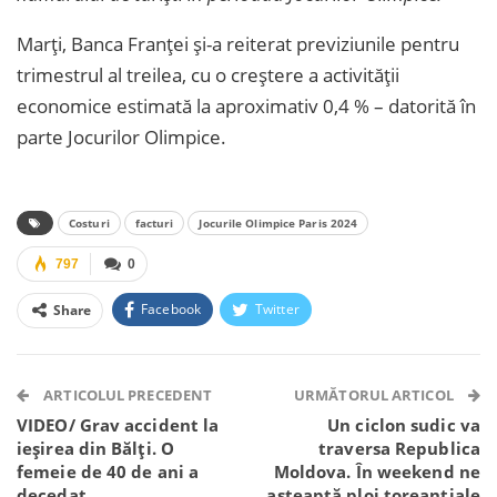
Marți, Banca Franței și-a reiterat previziunile pentru
trimestrul al treilea, cu o creștere a activității
economice estimată la aproximativ 0,4 % – datorită în
parte Jocurilor Olimpice.
Costuri
facturi
Jocurile Olimpice Paris 2024
797
0
Facebook
Twitter
Share
Facebook Messenger
OK.ru
VK
Telegram
WhatsApp
Viber
ARTICOLUL PRECEDENT
URMĂTORUL ARTICOL
VIDEO/ Grav accident la
Un ciclon sudic va
ieșirea din Bălți. O
traversa Republica
femeie de 40 de ani a
Moldova. În weekend ne
decedat
așteaptă ploi toreanțiale