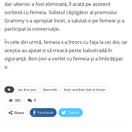
dar ulterior a fost eliminată, îl arată pe asistent
vorbind cu femeia. Solistul câștigător al premiului
Grammy s-a apropiat încet, a salutat-o pe femeie și a
participat la conversație.
În cele din urmă, femeia s-a întors cu fața la cei doi, iar
aceștia au ajutat-o să treacă peste balustradă în
siguranță. Bon Jovi a vorbit cu femeia și a îmbrățișat-
o.
Jon Bon Jovi
Nashville
Rock and Roll Hall of Famer
381
0
Facebook
Twitter
Share
Facebook Messenger
OK.ru
VK