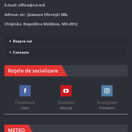
E-mail:
office@n4.md
Adresa: str. Șoseaua Hînceşti 38b,
Chișinău, Republica Moldova, MD-2012
Despre noi
Contacte
Rețele de socializare
Facebook
Youtube
Instagram
Likes
Abonați
Followers
METEO