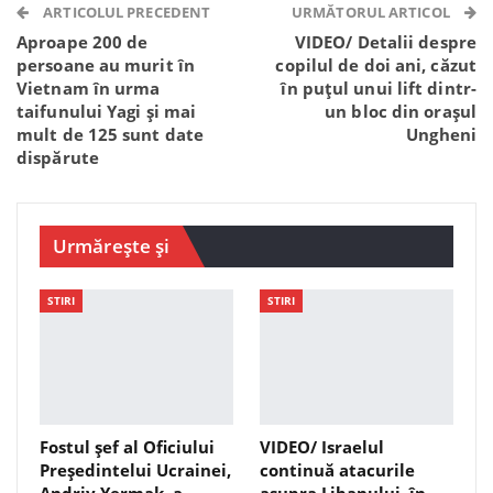
Telegram
WhatsApp
Viber
ARTICOLUL PRECEDENT
URMĂTORUL ARTICOL
Aproape 200 de
VIDEO/ Detalii despre
persoane au murit în
copilul de doi ani, căzut
Vietnam în urma
în puțul unui lift dintr-
taifunului Yagi și mai
un bloc din orașul
mult de 125 sunt date
Ungheni
dispărute
Urmărește și
STIRI
STIRI
Fostul șef al Oficiului
VIDEO/ Israelul
Președintelui Ucrainei,
continuă atacurile
Andriy Yermak, a
asupra Libanului, în