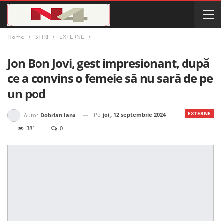
Home
STIRI
EXTERNE
Jon Bon Jovi, gest impresionant, după
ce a convins o femeie să nu sară de pe
un pod
EXTERNE
Pe
joi , 12 septembrie 2024
Autor
Dobrian Iana
381
0