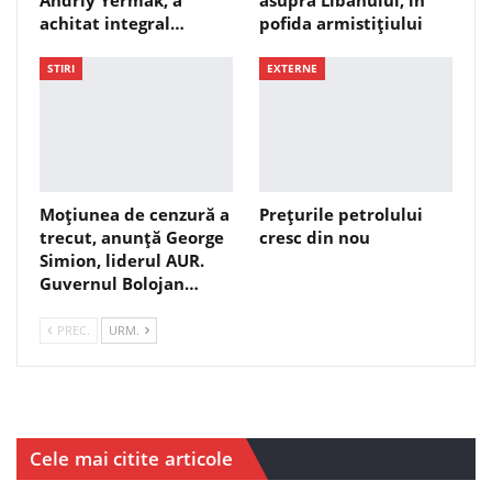
achitat integral…
pofida armistițiului
STIRI
EXTERNE
Moțiunea de cenzură a
Prețurile petrolului
trecut, anunță George
cresc din nou
Simion, liderul AUR.
Guvernul Bolojan…
PREC.
URM.
Cele mai citite articole