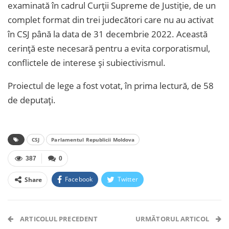
examinată în cadrul Curții Supreme de Justiție, de un
complet format din trei judecători care nu au activat
în CSJ până la data de 31 decembrie 2022. Această
cerință este necesară pentru a evita corporatismul,
conflictele de interese și subiectivismul.
Proiectul de lege a fost votat, în prima lectură, de 58
de deputați.
CSJ
Parlamentul Republicii Moldova
387
0
Facebook
Twitter
Share
Facebook Messenger
OK.ru
VK
Telegram
WhatsApp
Viber
ARTICOLUL PRECEDENT
URMĂTORUL ARTICOL