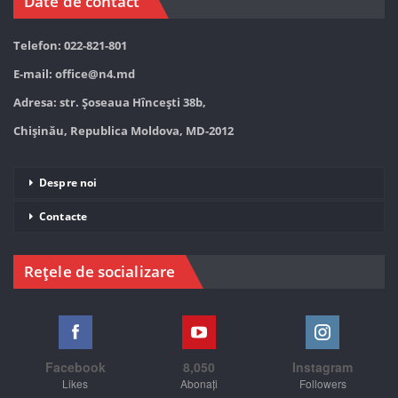
Date de contact
Telefon: 022-821-801
E-mail:
office@n4.md
Adresa: str. Șoseaua Hînceşti 38b,
Chișinău, Republica Moldova, MD-2012
Despre noi
Contacte
Rețele de socializare
Facebook
8,050
Instagram
Likes
Abonați
Followers