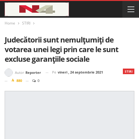
Home
STIRI
Judecătorii sunt nemulțumiți de
votarea unei legi prin care le sunt
excluse garanțiile sociale
STIRI
Pe
vineri , 24 septembrie 2021
Autor
Reporter
880
0