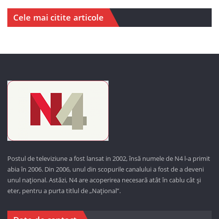
Cele mai citite articole
Postul de televiziune a fost lansat in 2002, însă numele de N4 l-a primit
abia în 2006. Din 2006, unul din scopurile canalului a fost de a deveni
unul național. Astăzi,
N4 are acoperirea necesară atât în cablu cât și
eter, pentru a purta titlul de „Național”.