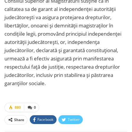
Consiliul Superior al Magistraturii susține că în
calitatea sa de garant al independenței autorității
judecătorești va asigura protejarea drepturilor,
libertăţilor, onoarei şi demnităţii magistraţilor în
condiţiile legii, promovând principiul independenţei
autorităţii judecătoreşti, or, independența
judecătorilor, declarată și garantată constituțional,
urmează a fi efectiv asigurată prin manifestarea
respectului față de justiție, respectarea drepturilor
judecătorilor, inclusiv prin stabilirea și păstrarea
garanțiilor sociale.
880
0
Facebook
Twitter
Share
Facebook Messenger
OK.ru
VK