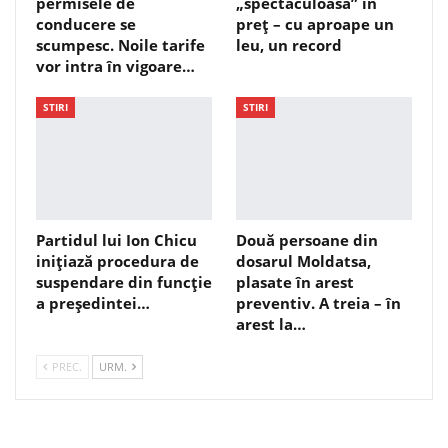
permisele de
„spectaculoasă” în
conducere se
preț – cu aproape un
scumpesc. Noile tarife
leu, un record
vor intra în vigoare…
STIRI
STIRI
Partidul lui Ion Chicu
Două persoane din
inițiază procedura de
dosarul Moldatsa,
suspendare din funcție
plasate în arest
a președintei…
preventiv. A treia – în
arest la…
PREC.
URM.