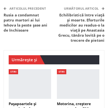
Telegram
WhatsApp
Viber
ARTICOLUL PRECEDENT
URMĂTORUL ARTICOL
Rusia a condamnat
Echilibristică între viață
patru martori ai lui
și moarte. Eforturile
Iehova la peste șase ani
medicilor au readus-o la
de închisoare
viață pe Anastasia
Grecu, tânăra lovită pe o
trecere de pietoni
Urmărește și
STIRI
STIRI
Pașapoartele și
Motorina, creștere