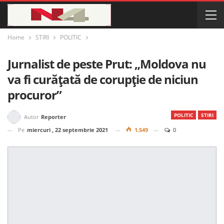
Home
STIRI
POLITIC
Jurnalist de peste Prut: „Moldova nu
va fi curățată de corupție de niciun
procuror”
POLITIC
STIRI
Autor
Reporter
Pe
miercuri , 22 septembrie 2021
1.549
0