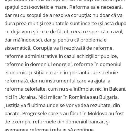
spațiul post-sovietic e mare. Reforma sa e necesară,
dar nu cu scopul de a rezolva corupția: nu doar că va
dura prea mult și rezultatele sunt incerte (și asta după
ce deja vom ști ce e de făcut, ceea ce sper că e cazul,
dar mă îndoiesc), dar și pentru că problema e
sistematică. Corupția va fi rezolvată de reforme,
reforme administrative în cazul achizițiilor publice,
reforme în domeniul energiei, reforme în domeniul
economic. Justiția e o arie importantă care trebuie
reformată, dar nu instrumentul care va ajuta la
reforma celorlalte, cum nu s-a întîmplat nici în Balcani,
nici în Ucraina. Nici măcar în România sau Bulgaria.
Justiția va fi ultima unde se vor vedea rezultate, din
păcate. Progresele care s-au făcut în Moldova au fost
de exemplu reformele din domeniul bancar, și
asemenea reforme trebuie să continue.