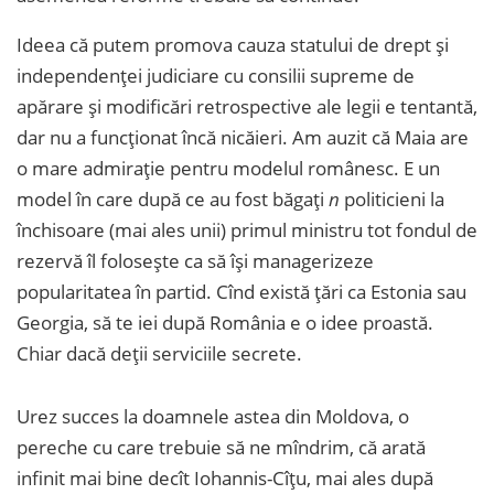
Ideea că putem promova cauza statului de drept și
independenței judiciare cu consilii supreme de
apărare și modificări retrospective ale legii e tentantă,
dar nu a funcționat încă nicăieri. Am auzit că Maia are
o mare admirație pentru modelul românesc. E un
model în care după ce au fost băgați
n
politicieni la
închisoare (mai ales unii) primul ministru tot fondul de
rezervă îl folosește ca să își managerizeze
popularitatea în partid. Cînd există țări ca Estonia sau
Georgia, să te iei după România e o idee proastă.
Chiar dacă deții serviciile secrete.
Urez succes la doamnele astea din Moldova, o
pereche cu care trebuie să ne mîndrim, că arată
infinit mai bine decît Iohannis-Cîțu, mai ales după