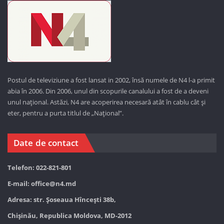
Postul de televiziune a fost lansat in 2002, însă numele de N4 l-a primit
abia în 2006. Din 2006, unul din scopurile canalului a fost de a deveni
unul național. Astăzi,
N4 are acoperirea necesară atât în cablu cât și
eter, pentru a purta titlul de „Național”.
Date de contact
Telefon: 022-821-801
E-mail:
office@n4.md
Adresa: str. Șoseaua Hînceşti 38b,
Chișinău, Republica Moldova, MD-2012