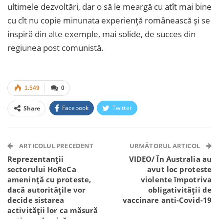
ultimele dezvoltări, dar o să le meargă cu atît mai bine
cu cît nu copie minunata experiență românească și se
inspiră din alte exemple, mai solide, de succes din
regiunea post comunistă.
1.549
0
Facebook
Twitter
Share
Facebook Messenger
OK.ru
VK
Telegram
WhatsApp
Viber
ARTICOLUL PRECEDENT
URMĂTORUL ARTICOL
Reprezentanții
VIDEO/ În Australia au
sectorului HoReCa
avut loc proteste
amenință cu proteste,
violente împotriva
dacă autoritățile vor
obligativității de
decide sistarea
vaccinare anti-Covid-19
activității lor ca măsură