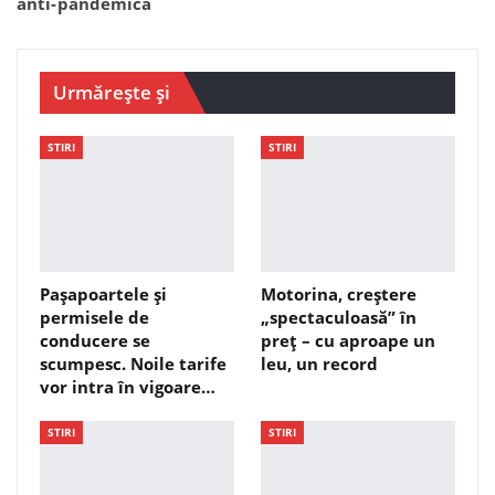
anti-pandemică
Urmărește și
STIRI
STIRI
Pașapoartele și
Motorina, creștere
permisele de
„spectaculoasă” în
conducere se
preț – cu aproape un
scumpesc. Noile tarife
leu, un record
vor intra în vigoare…
STIRI
STIRI