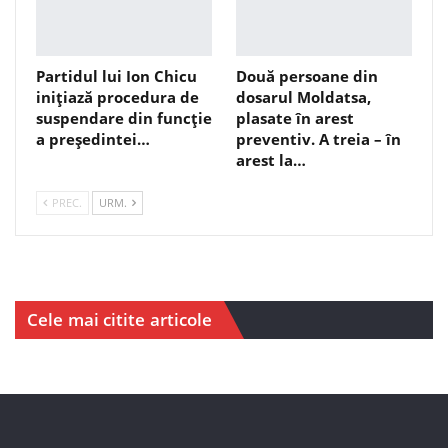
Partidul lui Ion Chicu
Două persoane din
inițiază procedura de
dosarul Moldatsa,
suspendare din funcție
plasate în arest
a președintei…
preventiv. A treia – în
arest la…
PREC.
URM.
Cele mai citite articole