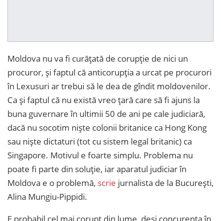
Moldova nu va fi curățată de corupție de nici un
procuror, și faptul că anticorupția a urcat pe procurori
în Lexusuri ar trebui să le dea de gîndit moldovenilor.
Ca și faptul că nu există vreo țară care să fi ajuns la
buna guvernare în ultimii 50 de ani pe cale judiciară,
dacă nu socotim niște colonii britanice ca Hong Kong
sau niște dictaturi (tot cu sistem legal britanic) ca
Singapore. Motivul e foarte simplu. Problema nu
poate fi parte din soluție, iar aparatul judiciar în
Moldova e o problemă,
scrie
jurnalista de la București,
Alina Mungiu-Pippidi.
E probabil cel mai corupt din lume, deși concurența în