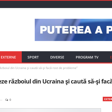
EXTERNE
SPORT
DIVERSE
PROGRAM TV
E
zboiul din Ucraina şi caută să-şi facă rost de probleme”
e războiul din Ucraina şi caută să-şi fac
EXTE
0