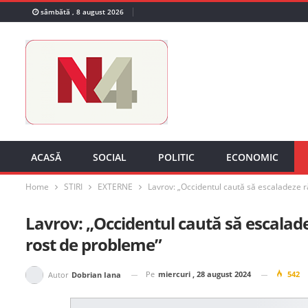
sâmbătă , 8 august 2026
ACASĂ
SOCIAL
POLITIC
ECONOMIC
Home
STIRI
EXTERNE
Lavrov: „Occidentul caută să escaladeze ră
Lavrov: „Occidentul caută să escaladez
rost de probleme”
Pe
miercuri , 28 august 2024
542
Autor
Dobrian Iana