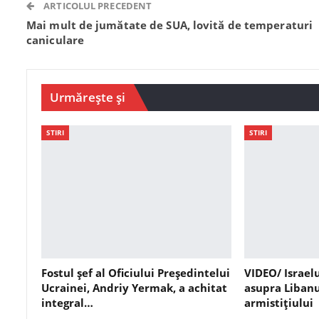
ARTICOLUL PRECEDENT
Mai mult de jumătate de SUA, lovită de temperaturi
caniculare
Urmărește și
STIRI
STIRI
Fostul șef al Oficiului Președintelui
VIDEO/ Israel
Ucrainei, Andriy Yermak, a achitat
asupra Libanu
integral…
armistițiului