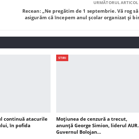
URMĂTORUL ARTICOL
Recean: „Ne pregătim de 1 septembrie. Vă rog să
asigurăm că începem anul școlar organizat și bi
STIRI
ul continuă atacurile
Moțiunea de cenzură a trecut,
lui, în pofida
anunță George Simion, liderul AUR.
Guvernul Bolojan…