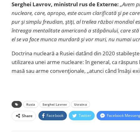
Serghei Lavrov, ministrul rus de Externe:
„Avem pr
nucleare, care, apropo, este acum clarificată și pe care
pur și simplu freudian, știți, al treilea război mondial 
întreaga mentalitate americană a stăpânului, care stă 
el se va face munca murdară și vor muri, nu numai ucr
Doctrina nucleară a Rusiei datând din 2020 stabileşte 
utilizarea unei arme nucleare: în general, ca răspuns
masă sau arme convenţionale, „atunci când însăşi exist
Rusia
Serghei Lavrov
Ucraina
Facebook
Twitter
Facebook Messen
Share