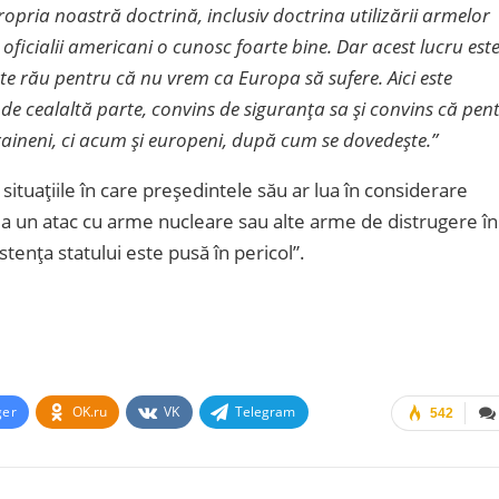
opria noastră doctrină, inclusiv doctrina utilizării armelor
 oficialii americani o cunosc foarte bine. Dar acest lucru est
este rău pentru că nu vrem ca Europa să sufere. Aici este
de cealaltă parte, convins de siguranța sa și convins că pen
aineni, ci acum și europeni, după cum se dovedește.”
situaţiile în care preşedintele său ar lua în considerare
 la un atac cu arme nucleare sau alte arme de distrugere în
enţa statului este pusă în pericol”.
ger
OK.ru
VK
Telegram
542