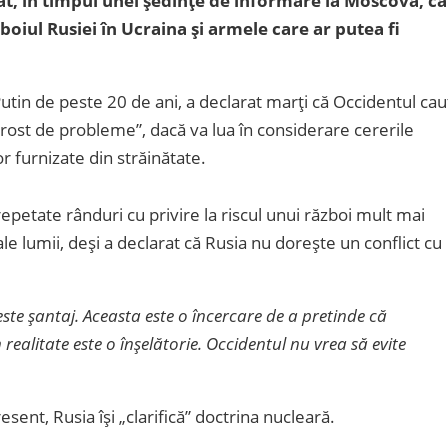
at, în timpul unei ședințe de informare la Moscova, că
oiul Rusiei în Ucraina și armele care ar putea fi
Putin de peste 20 de ani, a declarat marţi că Occidentul cau
ă rost de probleme”, dacă va lua în considerare cererile
or furnizate din străinătate.
repetate rânduri cu privire la riscul unui război mult mai
le lumii, deşi a declarat că Rusia nu doreşte un conflict cu
este șantaj. Aceasta este o încercare de a pretinde că
realitate este o înșelătorie. Occidentul nu vrea să evite
sent, Rusia îşi „clarifică” doctrina nucleară.