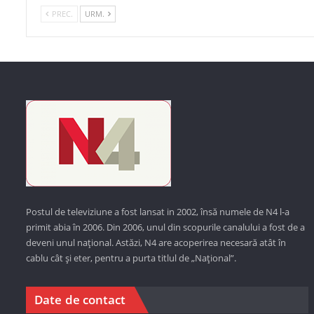
PREC.
URM.
Postul de televiziune a fost lansat in 2002, însă numele de N4 l-a
primit abia în 2006. Din 2006, unul din scopurile canalului a fost de a
deveni unul național. Astăzi,
N4 are acoperirea necesară atât în
cablu cât și eter, pentru a purta titlul de „Național”.
Date de contact