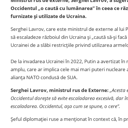
Ministrul rus de externe, Serghei Lavrov, a suger
Occidentul „o caută cu lumânarea” în ceea ce răzb
furnizate și utilizate de Ucraina.
Serghei Lavrov, care este ministrul de externe al lui 
să escaladeze războiul din Ucraina şi „caută să-şi fac
Ucrainei de a slăbi restricţiile privind utilizarea armel
De la invadarea Ucrainei în 2022, Putin a avertizat în 
amplu, care ar implica cele mai mari puteri nucleare a
alianţa NATO condusă de SUA.
Serghei Lavrov, ministrul rus de Externe:
„Acesta 
Occidentul dorește să evite escaladarea excesivă, dar în 
escaladarea. Occidentul, așa cum se spune, o cere”.
Şeful diplomaţiei ruse a menţionat în context că, în pre