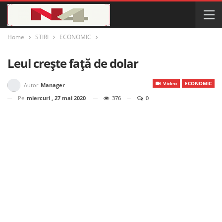
Home
STIRI
ECONOMIC
Leul crește față de dolar
Video
ECONOMIC
Autor
Manager
Pe
miercuri , 27 mai 2020
376
0