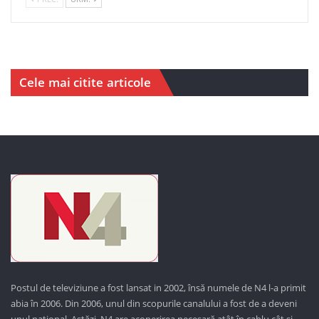
Cele mai citite articole
Postul de televiziune a fost lansat in 2002, însă numele de N4 l-a primit
abia în 2006. Din 2006, unul din scopurile canalului a fost de a deveni