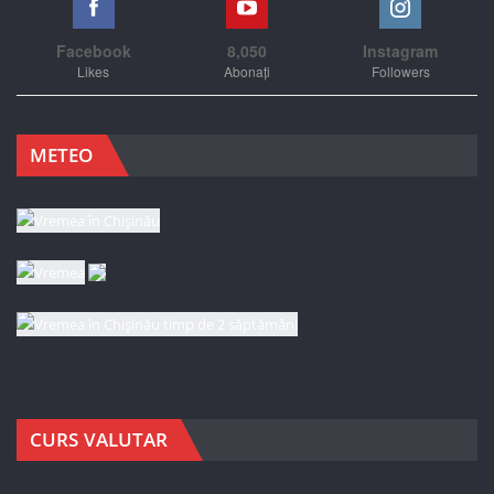
Facebook
8,050
Instagram
Likes
Abonați
Followers
METEO
CURS VALUTAR