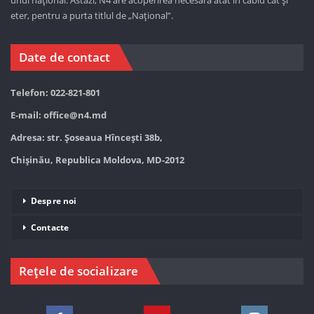
unul național. Astăzi,
N4 are acoperirea necesară atât în cablu cât și
eter, pentru a purta titlul de „Național”.
Date de contact
Telefon: 022-821-801
E-mail:
office@n4.md
Adresa: str. Șoseaua Hînceşti 38b,
Chișinău, Republica Moldova, MD-2012
Despre noi
Contacte
Rețele de socializare