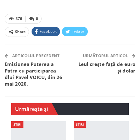
376
0
Facebook
Twitter
Share
Facebook Messenger
OK.ru
VK
Telegram
WhatsApp
Viber
ARTICOLUL PRECEDENT
URMĂTORUL ARTICOL
Emisiunea Puterea a
Leul crește față de euro
Patra cu participarea
și dolar
dlui Pavel VOICU, din 26
mai 2020.
Urmărește și
STIRI
STIRI