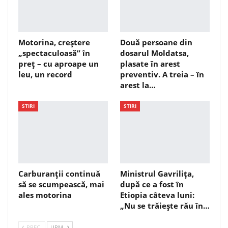
Motorina, creștere
Două persoane din
„spectaculoasă” în
dosarul Moldatsa,
preț – cu aproape un
plasate în arest
leu, un record
preventiv. A treia – în
arest la…
STIRI
STIRI
Carburanții continuă
Ministrul Gavrilița,
să se scumpească, mai
după ce a fost în
ales motorina
Etiopia câteva luni:
„Nu se trăiește rău în…
PREC.
URM.