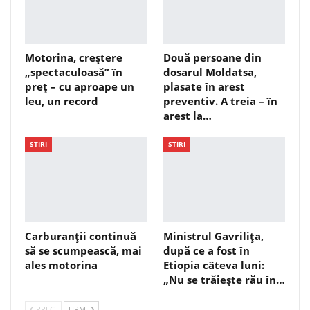
Motorina, creștere
Două persoane din
„spectaculoasă” în
dosarul Moldatsa,
preț – cu aproape un
plasate în arest
leu, un record
preventiv. A treia – în
arest la…
STIRI
STIRI
Carburanții continuă
Ministrul Gavrilița,
să se scumpească, mai
după ce a fost în
ales motorina
Etiopia câteva luni:
„Nu se trăiește rău în…
PREC.
URM.