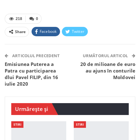
218
0
Facebook
Twitter
Share
Facebook Messenger
OK.ru
VK
Telegram
WhatsApp
Viber
ARTICOLUL PRECEDENT
URMĂTORUL ARTICOL
Emisiunea Puterea a
20 de milioane de euro
Patra cu participarea
au ajuns în conturile
dlui Pavel FILIP, din 16
Moldovei
iulie 2020
Urmărește și
STIRI
STIRI