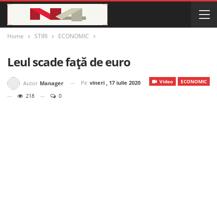
Home
STIRI
ECONOMIC
Leul scade față de euro
Video
ECONOMIC
Pe
vineri , 17 iulie 2020
Autor
Manager
218
0