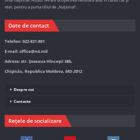
unul național. Astăzi,
N4 are acoperirea necesară atât în cablu cât și
eter, pentru a purta titlul de „Național”.
Date de contact
Telefon: 022-821-801
E-mail:
office@n4.md
Adresa: str. Șoseaua Hînceşti 38b,
Chișinău, Republica Moldova, MD-2012
Despre noi
Contacte
Rețele de socializare