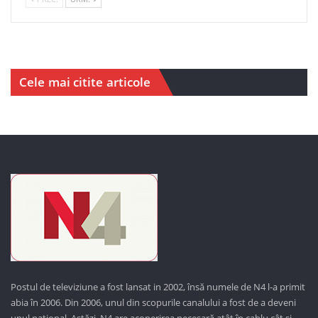
Cele mai citite articole
Postul de televiziune a fost lansat in 2002, însă numele de N4 l-a primit
abia în 2006. Din 2006, unul din scopurile canalului a fost de a deveni