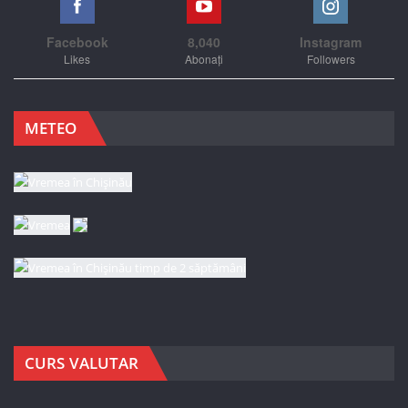
Facebook
8,040
Instagram
Likes
Abonați
Followers
METEO
CURS VALUTAR