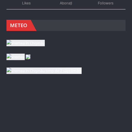
Likes
Abonați
Followers
METEO