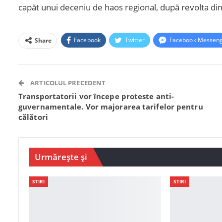
capăt unui deceniu de haos regional, după revolta d
Facebook
Twitter
Facebook Messen
Share
ARTICOLUL PRECEDENT
Transportatorii vor începe proteste anti-
guvernamentale. Vor majorarea tarifelor pentru
călători
Urmărește și
STIRI
STIRI