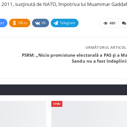
in 2011, susținută de NATO, împotriva lui Muammar Gaddaf
ger
OK.ru
VK
Telegram
480
URMĂTORUL ARTICOL
PSRM: „Nicio promisiune electorală a PAS și a Ma
Sandu nu a fost îndeplini
STIRI