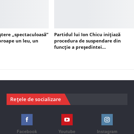
ștere „spectaculoasă”
Partidul lui Ion Chicu inițiază
aproape un leu, un
procedura de suspendare din
funcție a președintei…
Rețele de socializare
Facebook
Youtube
Instagram