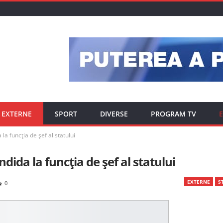
EXTERNE
SPORT
DIVERSE
PROGRAM TV
E
la funcția de șef al statului
dida la funcția de șef al statului
EXTERNE
ST
0