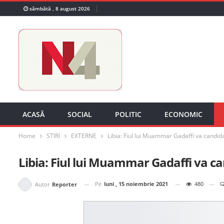
sâmbătă , 8 august 2026
ACASĂ
SOCIAL
POLITIC
ECONOMIC
Home
STIRI
EXTERNE
Libia: Fiul lui Muammar Gadaffi va candida 
Libia: Fiul lui Muammar Gadaffi va can
Pe
luni , 15 noiembrie 2021
480
Autor
Reporter