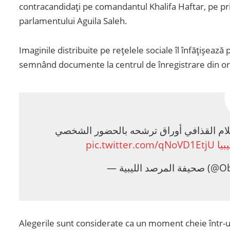
contracandidați pe comandantul Khalifa Haftar, pe p
parlamentului Aguila Saleh.
Imaginile distribuite pe rețelele sociale îl înfățișează
semnând documente la centrul de înregistrare din or
سلام القذافي أوراق ترشحه بالحضور الشخصي
pic.twitter.com/qNoVD1EtjU
#يا
— د الليبية
Alegerile sunt considerate ca un moment cheie într-u