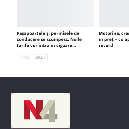
Pașapoartele și permisele de
Motorina, cre
conducere se scumpesc. Noile
în preț – cu 
tarife vor intra în vigoare…
record
PREC.
URM.