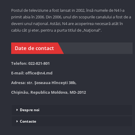
Postul de televiziune a fost lansat in 2002, însă numele de N4 l-a
primit abia în 2006. Din 2006, unul din scopurile canalului a fost de a
deveni unul național. Astăzi,
N4 are acoperirea necesară atât în
cablu cât și eter, pentru a purta titlul de „Național”.
Date de contact
Telefon: 022-821-801
E-mail:
office@n4.md
Adresa: str. Șoseaua Hînceşti 38b,
Chișinău, Republica Moldova, MD-2012
Despre noi
Contacte