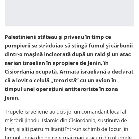
Palestinienii stăteau și priveau în timp ce
pompierii se străduiau să stingă fumul și cărbunii
dintr-o mașină incinerată după un raid și un atac
aerian israelian în apropiere de Jenin, în
Cisiordania ocupată. Armata israeliană a declarat
că a lovit o celulă „teroristă” cu un avion în
timpul unei operațiuni antiteroriste în zona
Jenin.
Trupele israeliene au ucis joi un comandant local al
mișcării Jihadul Islamic din Cisiordania, susținută de
Iran, și alți patru militanți într-un schimb de focuri în
timpul unuia dintre cele mai mari atacuri din ultimele