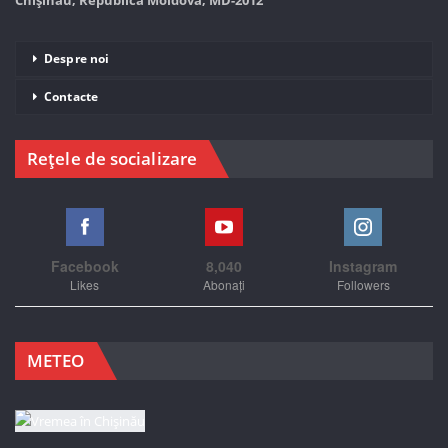
Chișinău, Republica Moldova, MD-2012
Despre noi
Contacte
Rețele de socializare
Facebook
8,040
Instagram
Likes
Abonați
Followers
METEO