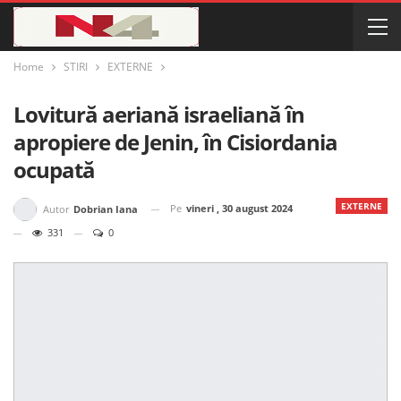
Home
STIRI
EXTERNE
Lovitură aeriană israeliană în
apropiere de Jenin, în Cisiordania
ocupată
EXTERNE
Pe
vineri , 30 august 2024
Autor
Dobrian Iana
331
0