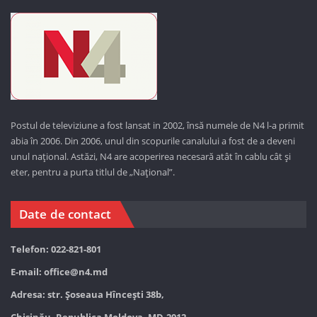
Postul de televiziune a fost lansat in 2002, însă numele de N4 l-a primit
abia în 2006. Din 2006, unul din scopurile canalului a fost de a deveni
unul național. Astăzi,
N4 are acoperirea necesară atât în cablu cât și
eter, pentru a purta titlul de „Național”.
Date de contact
Telefon: 022-821-801
E-mail:
office@n4.md
Adresa: str. Șoseaua Hînceşti 38b,