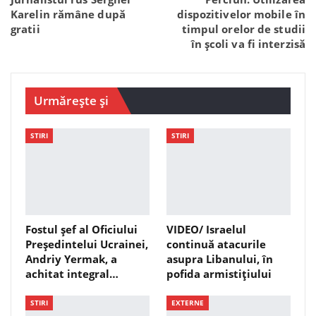
Karelin rămâne după
dispozitivelor mobile în
gratii
timpul orelor de studii
în școli va fi interzisă
Urmărește și
STIRI
STIRI
Fostul șef al Oficiului
VIDEO/ Israelul
Președintelui Ucrainei,
continuă atacurile
Andriy Yermak, a
asupra Libanului, în
achitat integral…
pofida armistițiului
STIRI
EXTERNE