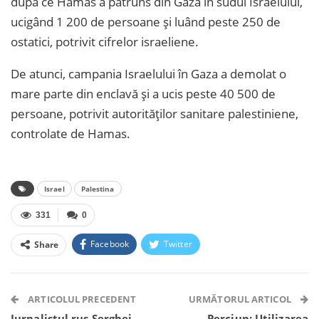
după ce Hamas a pătruns din Gaza în sudul Israelului,
ucigând 1 200 de persoane și luând peste 250 de
ostatici, potrivit cifrelor israeliene.
De atunci, campania Israelului în Gaza a demolat o
mare parte din enclavă și a ucis peste 40 500 de
persoane, potrivit autorităților sanitare palestiniene,
controlate de Hamas.
Israel
Palestina
331
0
Facebook
Twitter
Share
Facebook Messenger
OK.ru
VK
Telegram
WhatsApp
Viber
ARTICOLUL PRECEDENT
URMĂTORUL ARTICOL
Jurnalistul rus Serghei
Perciun: Utilizarea