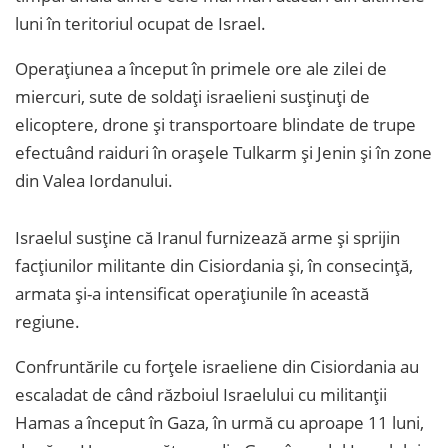
luni în teritoriul ocupat de Israel.
Operațiunea a început în primele ore ale zilei de
miercuri, sute de soldați israelieni susținuți de
elicoptere, drone și transportoare blindate de trupe
efectuând raiduri în orașele Tulkarm și Jenin și în zone
din Valea Iordanului.
Israelul susține că Iranul furnizează arme și sprijin
facțiunilor militante din Cisiordania și, în consecință,
armata și-a intensificat operațiunile în această
regiune.
Confruntările cu forțele israeliene din Cisiordania au
escaladat de când războiul Israelului cu militanții
Hamas a început în Gaza, în urmă cu aproape 11 luni,