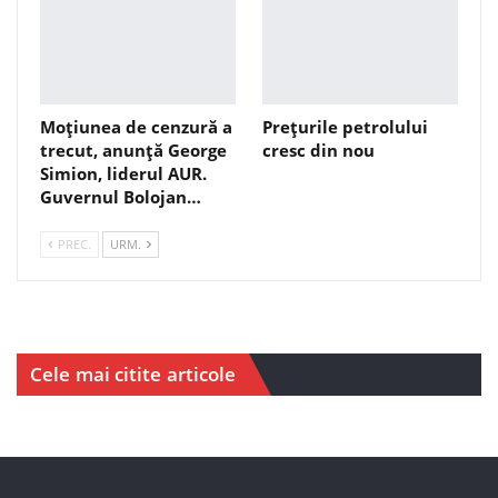
Moțiunea de cenzură a
Prețurile petrolului
trecut, anunță George
cresc din nou
Simion, liderul AUR.
Guvernul Bolojan…
PREC.
URM.
Cele mai citite articole