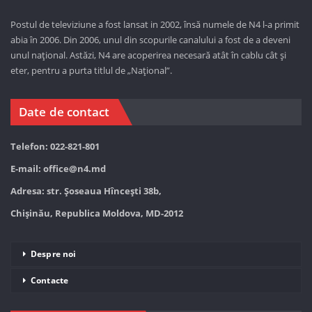
Postul de televiziune a fost lansat in 2002, însă numele de N4 l-a primit
abia în 2006. Din 2006, unul din scopurile canalului a fost de a deveni
unul național. Astăzi,
N4 are acoperirea necesară atât în cablu cât și
eter, pentru a purta titlul de „Național”.
Date de contact
Telefon: 022-821-801
E-mail:
office@n4.md
Adresa: str. Șoseaua Hînceşti 38b,
Chișinău, Republica Moldova, MD-2012
Despre noi
Contacte