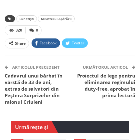
Lunetiști
Ministerul Apărării
320
0
Facebook
Twitter
Share
Facebook Messenger
OK.ru
VK
Telegram
WhatsApp
Viber
ARTICOLUL PRECEDENT
URMĂTORUL ARTICOL
Cadavrul unui bărbat în
Proiectul de lege pentru
vârstă de 33 de ani,
eliminarea regimului
extras de salvatori din
duty-free, aprobat în
Peștera Surprizelor din
prima lectură
raionul Criuleni
Urmărește și