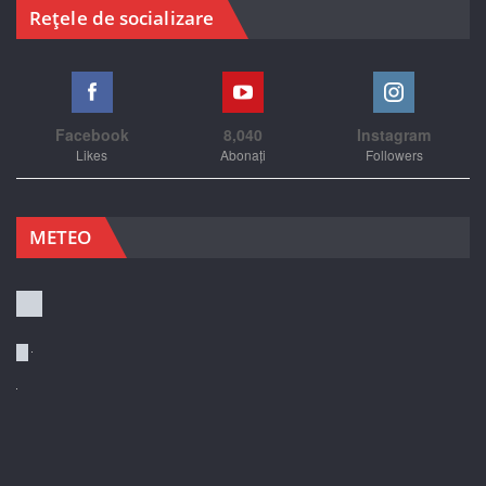
Rețele de socializare
Facebook
8,040
Instagram
Likes
Abonați
Followers
METEO