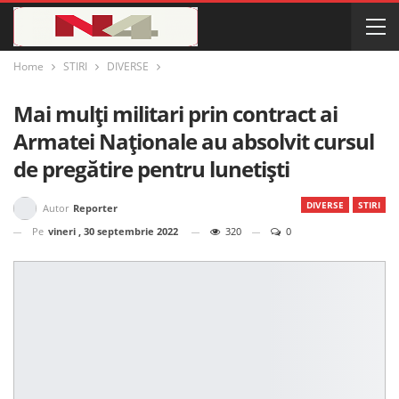
Home
STIRI
DIVERSE
Mai mulți militari prin contract ai
Armatei Naționale au absolvit cursul
de pregătire pentru lunetiști
DIVERSE
STIRI
Autor
Reporter
Pe
vineri , 30 septembrie 2022
320
0