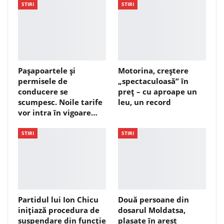
STIRI
STIRI
Pașapoartele și
Motorina, creștere
permisele de
„spectaculoasă” în
conducere se
preț – cu aproape un
scumpesc. Noile tarife
leu, un record
vor intra în vigoare…
STIRI
STIRI
Partidul lui Ion Chicu
Două persoane din
inițiază procedura de
dosarul Moldatsa,
suspendare din funcție
plasate în arest