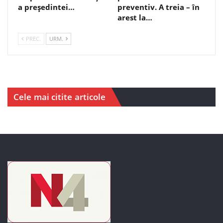
a președintei…
preventiv. A treia – în
arest la…
PREC.
URM.
Cele mai citite articole