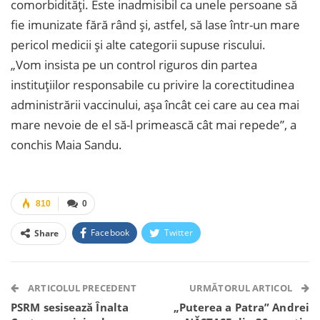
comorbidități. Este inadmisibil ca unele persoane să
fie imunizate fără rând și, astfel, să lase într-un mare
pericol medicii și alte categorii supuse riscului.
„Vom insista pe un control riguros din partea
instituțiilor responsabile cu privire la corectitudinea
administrării vaccinului, așa încât cei care au cea mai
mare nevoie de el să-l primească cât mai repede”, a
conchis Maia Sandu.
810
0
Facebook
Twitter
Share
Facebook Messenger
OK.ru
VK
Telegram
WhatsApp
Viber
ARTICOLUL PRECEDENT
URMĂTORUL ARTICOL
PSRM sesisează Înalta
„Puterea a Patra” Andrei