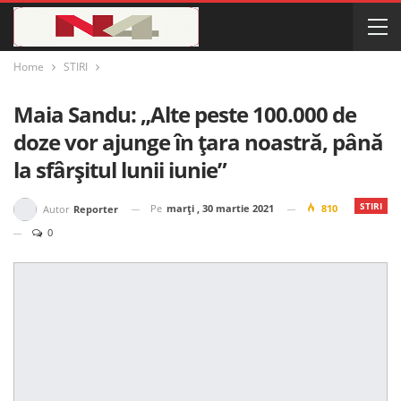
Home
STIRI
Maia Sandu: „Alte peste 100.000 de
doze vor ajunge în țara noastră, până
la sfârșitul lunii iunie”
STIRI
Pe
marți , 30 martie 2021
810
Autor
Reporter
0