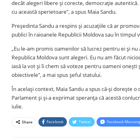
decât alegeri libere și corecte, democrație autentică.
cu această sperietoare”, a spus Maia Sandu.
Președinta Sandu a respins și acuzațiile că ar promov
publici în raioanele Republicii Moldova sau în timpul vi
„Eu le-am promis oamenilor să lucrez pentru ei și nu a
Republica Moldova sunt alegeri. Eu nu am făcut nicio
iasă la vot și îi chem să voteze pentru oameni onești 
obiectivele”, a mai spus șeful statului.
În același context, Maia Sandu a spus că-și dorește o 
Parlament și și-a exprimat speranța că acestă conlucr
iulie.
Facebook
Twitter
Facebook Messen
Share