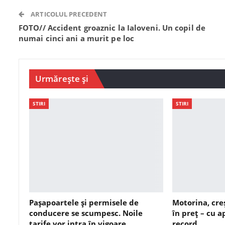
ARTICOLUL PRECEDENT
FOTO// Accident groaznic la Ialoveni. Un copil de
numai cinci ani a murit pe loc
Urmărește și
STIRI
STIRI
Pașapoartele și permisele de
Motorina, cre
conducere se scumpesc. Noile
în preț – cu 
tarife vor intra în vigoare…
record