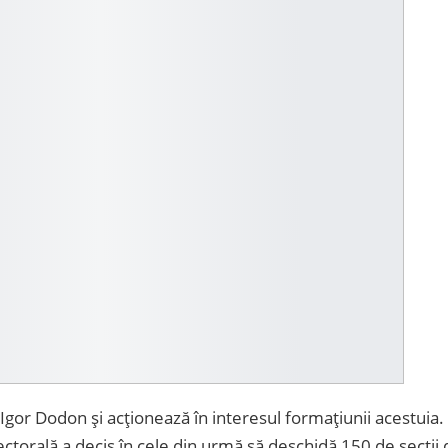
 Igor Dodon și acționează în interesul formațiunii acestuia.
torală a decis în cele din urmă să deschidă 150 de secții 