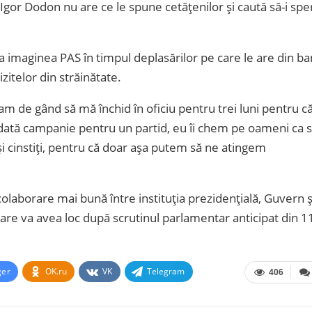
 Igor Dodon nu are ce le spune cetățenilor și caută să-i spe
a imaginea PAS în timpul deplasărilor pe care le are din ba
zitelor din străinătate.
m de gând să mă închid în oficiu pentru trei luni pentru că
dată campanie pentru un partid, eu îi chem pe oameni ca 
și cinstiți, pentru că doar așa putem să ne atingem
colaborare mai bună între instituția prezidențială, Guvern ș
are va avea loc după scrutinul parlamentar anticipat din 1
ger
OK.ru
VK
Telegram
406