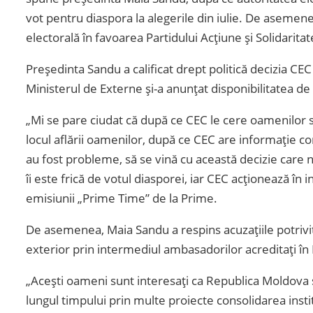
vot pentru diaspora la alegerile din iulie. De asemene
electorală în favoarea Partidului Acțiune și Solidarita
Președinta Sandu a calificat drept politică decizia CEC
Ministerul de Externe și-a anunțat disponibilitatea de 
„Mi se pare ciudat că după ce CEC le cere oamenilor s
locul aflării oamenilor, după ce CEC are informație co
au fost probleme, să se vină cu această decizie care n
îi este frică de votul diasporei, iar CEC acționează în
emisiunii „Prime Time” de la Prime.
De asemenea, Maia Sandu a respins acuzațiile potrivit
exterior prin intermediul ambasadorilor acreditați î
„Acești oameni sunt interesați ca Republica Moldova s
lungul timpului prin multe proiecte consolidarea instit