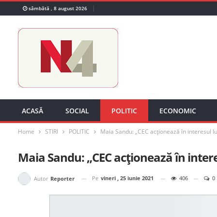
sâmbătă , 8 august 2026
ACASĂ
SOCIAL
POLITIC
ECONOMIC
Home
STIRI
POLITIC
Maia Sandu: „CEC acționează în interesul lu
Maia Sandu: „CEC acționează în intere
Pe
vineri , 25 iunie 2021
406
0
Autor
Reporter