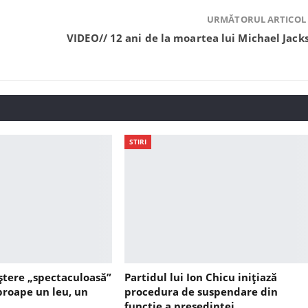
URMĂTORUL ARTICOL
VIDEO// 12 ani de la moartea lui Michael Jack
STIRI
ștere „spectaculoasă”
Partidul lui Ion Chicu inițiază
aproape un leu, un
procedura de suspendare din
funcție a președintei…