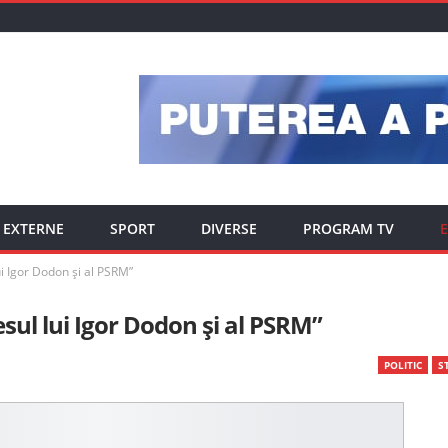
EXTERNE
SPORT
DIVERSE
PROGRAM TV
E
i Igor Dodon și al PSRM”
sul lui Igor Dodon și al PSRM”
POLITIC
ST