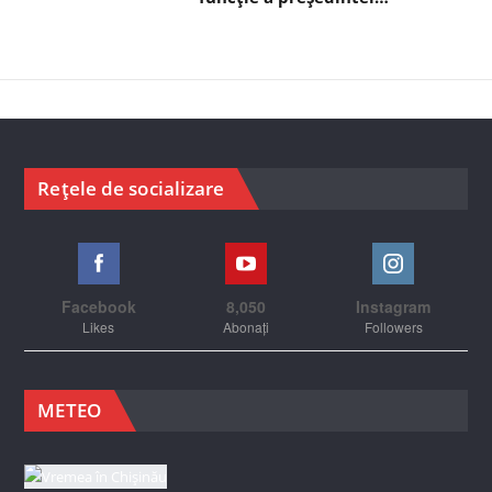
Rețele de socializare
Facebook
8,050
Instagram
Likes
Abonați
Followers
METEO