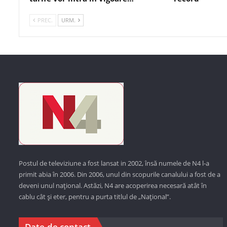
PREC.
URM.
Postul de televiziune a fost lansat in 2002, însă numele de N4 l-a
primit abia în 2006. Din 2006, unul din scopurile canalului a fost de a
deveni unul național. Astăzi,
N4 are acoperirea necesară atât în
cablu cât și eter, pentru a purta titlul de „Național”.
Date de contact