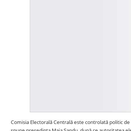
Comisia Electorală Centrală este controlată politic de
spune președinta Maia Sandu, după ce autoritatea elec