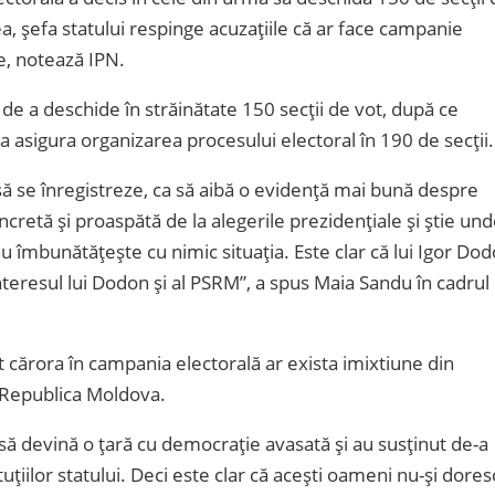
a, șefa statului respinge acuzațiile că ar face campanie
te, notează IPN.
 de a deschide în străinătate 150 secții de vot, după ce
a asigura organizarea procesului electoral în 190 de secții.
ă se înregistreze, ca să aibă o evidență mai bună despre
ncretă și proaspătă de la alegerile prezidențiale și știe un
u îmbunătățește cu nimic situația. Este clar că lui Igor Do
 interesul lui Dodon și al PSRM”, a spus Maia Sandu în cadrul
 cărora în campania electorală ar exista imixtiune din
n Republica Moldova.
ă devină o țară cu democrație avasată și au susținut de-a
uțiilor statului. Deci este clar că acești oameni nu-și dores