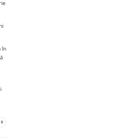
rie
ni
 în
să
i
1
0