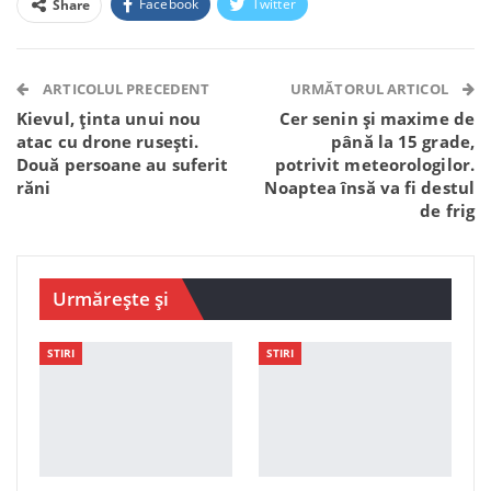
Facebook
Twitter
Share
Facebook Messenger
OK.ru
VK
Telegram
WhatsApp
Viber
ARTICOLUL PRECEDENT
URMĂTORUL ARTICOL
Kievul, ținta unui nou
Cer senin și maxime de
atac cu drone rusești.
până la 15 grade,
Două persoane au suferit
potrivit meteorologilor.
răni
Noaptea însă va fi destul
de frig
Urmărește și
STIRI
STIRI