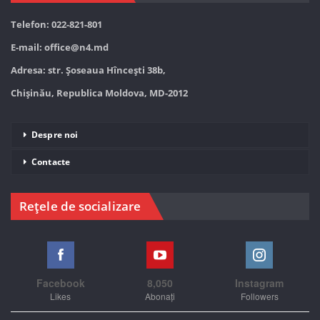
Telefon: 022-821-801
E-mail:
office@n4.md
Adresa: str. Șoseaua Hînceşti 38b,
Chișinău, Republica Moldova, MD-2012
Despre noi
Contacte
Rețele de socializare
Facebook
8,050
Instagram
Likes
Abonați
Followers