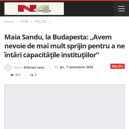
Home
STIRI
POLITIC
Maia Sandu, la Budapesta: „Avem
nevoie de mai mult sprijin pentru a ne
întări capacitățile instituțiilor”
POLITIC
Pe
joi , 7 noiembrie 2024
Autor
Dobrian Iana
457
0