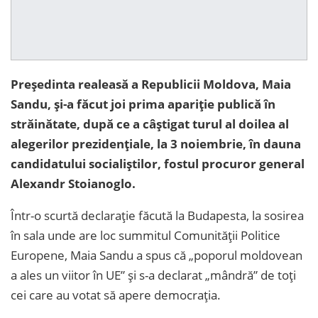
Președinta realeasă a Republicii Moldova, Maia
Sandu, și-a făcut joi prima apariție publică în
străinătate, după ce a câștigat turul al doilea al
alegerilor prezidențiale, la 3 noiembrie, în dauna
candidatului socialiștilor, fostul procuror general
Alexandr Stoianoglo.
Într-o scurtă declarație făcută la Budapesta, la sosirea
în sala unde are loc summitul Comunității Politice
Europene, Maia Sandu a spus că „poporul moldovean
a ales un viitor în UE” și s-a declarat „mândră” de toți
cei care au votat să apere democrația.