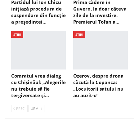
Partidul lui Ion Chicu
Prima cădere în
inițiază procedura de
Guvern, la doar câteva
suspendare din funcție
zile de la învestire.
a președintei…
Premierul Tofan a…
STIRI
STIRI
Comratul vrea dialog
Ozerov, despre drona
cu Chișinăul: „Alegerile
căzută la Copanca:
nu trebuie să fie
„Locuitorii satului nu
tergiversate și…
au auzit-o”
PREC.
URM.