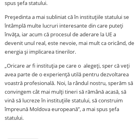
spus șefa statului.
Președinta a mai subliniat că în instituțiile statului se
întâmplă multe lucruri interesante din care puteți
învăța, iar acum că procesul de aderare la UE a
devenit unul real, este nevoie, mai mult ca oricând, de
energia și implicarea tinerilor.
„Oricare ar fi instituția pe care o alegeți, sper că veți
avea parte de o experiență utilă pentru dezvoltarea
voastră profesională. Noi, la rândul nostru, sperăm să
convingem cât mai mulți tineri să rămână acasă, să
vină să lucreze în instituțiile statului, să construim
împreună Moldova europeană”, a mai spus șefa
statului.