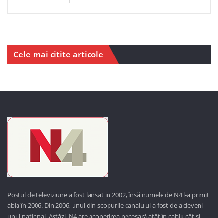
Cele mai citite articole
Postul de televiziune a fost lansat in 2002, însă numele de N4 l-a primit
abia în 2006. Din 2006, unul din scopurile canalului a fost de a deveni
unul național. Astăzi,
N4 are acoperirea necesară atât în cablu cât și