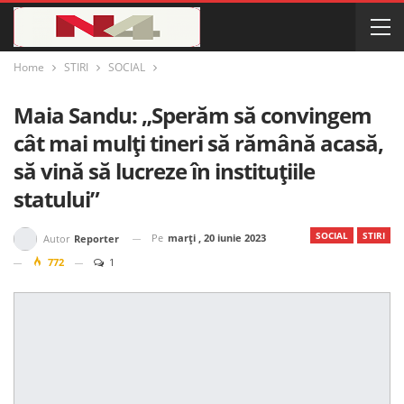
Home
STIRI
SOCIAL
Maia Sandu: „Sperăm să convingem
cât mai mulți tineri să rămână acasă,
să vină să lucreze în instituțiile
statului”
SOCIAL
STIRI
Pe
marți , 20 iunie 2023
Autor
Reporter
772
1