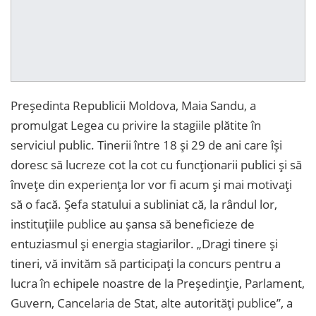
Președinta Republicii Moldova, Maia Sandu, a
promulgat Legea cu privire la stagiile plătite în
serviciul public. Tinerii între 18 și 29 de ani care își
doresc să lucreze cot la cot cu funcționarii publici și să
învețe din experiența lor vor fi acum și mai motivați
să o facă. Șefa statului a subliniat că, la rândul lor,
instituțiile publice au șansa să beneficieze de
entuziasmul și energia stagiarilor. „Dragi tinere și
tineri, vă invităm să participați la concurs pentru a
lucra în echipele noastre de la Președinție, Parlament,
Guvern, Cancelaria de Stat, alte autorități publice”, a