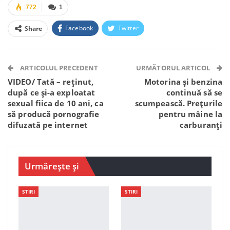
772
1
Facebook
Twitter
Share
Facebook Messenger
OK.ru
VK
Telegram
WhatsApp
Viber
ARTICOLUL PRECEDENT
URMĂTORUL ARTICOL
VIDEO/ Tată – reținut,
Motorina și benzina
după ce și-a exploatat
continuă să se
sexual fiica de 10 ani, ca
scumpească. Prețurile
să producă pornografie
pentru mâine la
difuzată pe internet
carburanți
Urmărește și
STIRI
STIRI