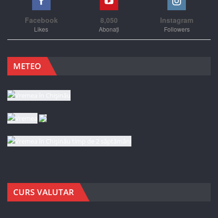
Facebook
8,050
Instagram
Likes
Abonați
Followers
METEO
CURS VALUTAR