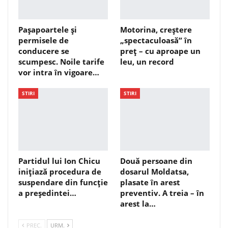
Pașapoartele și
Motorina, creștere
permisele de
„spectaculoasă” în
conducere se
preț – cu aproape un
scumpesc. Noile tarife
leu, un record
vor intra în vigoare…
STIRI
STIRI
Partidul lui Ion Chicu
Două persoane din
inițiază procedura de
dosarul Moldatsa,
suspendare din funcție
plasate în arest
a președintei…
preventiv. A treia – în
arest la…
PREC.
URM.