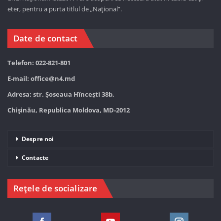
eter, pentru a purta titlul de „Național”.
Date de contact
Telefon: 022-821-801
E-mail:
office@n4.md
Adresa: str. Șoseaua Hînceşti 38b,
Chișinău, Republica Moldova, MD-2012
Despre noi
Contacte
Rețele de socializare